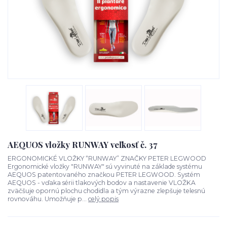
AEQUOS vložky RUNWAY veľkosť č. 37
ERGONOMICKÉ VLOŽKY “RUNWAY” ZNAČKY PETER LEGWOOD
Ergonomické vložky "RUNWAY" sú vyvinuté na základe systému
AEQUOS patentovaného značkou PETER LEGWOOD. Systém
AEQUOS - vďaka sérii tlakových bodov a nastavenie VLOŽKA
zväčšuje opornú plochu chodidla a tým výrazne zlepšuje telesnú
rovnováhu. Umožňuje p...
celý popis