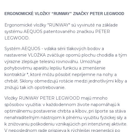
ERGONOMICKÉ VLOŽKY “RUNWAY” ZNAČKY PETER LEGWOOD
Ergonomické vložky "RUNWAY" sú vyvinuté na základe
systému AEQUOS patentovaného značkou PETER
LEGWOOD.
Systém AEQUOS - vďaka sérii tlakových bodov a
nastavenie VLOŽKA zväčšuje opornú plochu chodidla a tým
výrazne zlepšuje telesnú rovnováhu. Umožňuje
pohybovému aparátu lepšiu funkciu a zmenšenie
kontraktúr *, ktoré môžu pôsobiť nepríjemne na nohy a
chrbát. Sklony obmedzujú rotácie medzi jednotlivými kĺby a
znižujú tak ich opotrebovanie.
Vložky RUNWAY PETER LEGWOOD majú mnoho
spôsobov využitia: v každodennom živote napomáhajú k
optimálnemu postavenie chrbta a kĺbov, pri športe sa stáva
nenahraditeľným nástrojom k plnému využitiu fyzickej sily a
k znižovaniu poškodeniu vznikajúcich pri intenzívnej aktivite.
V neposlednom rade prispieva k rýchlejšej regenerácii po