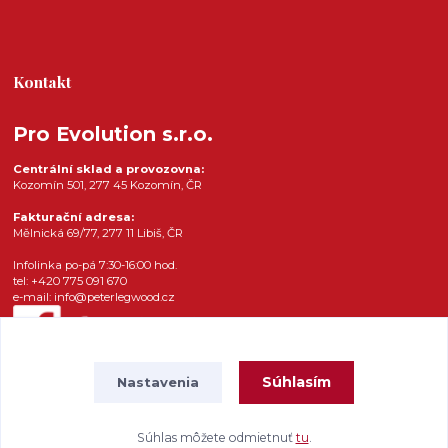
Kontakt
Pro Evolution s.r.o.
Centrální sklad a provozovna:
Kozomín 501, 277 45 Kozomín, ČR
Fakturační adresa:
Mělnická 69/77, 277 11 Libiš, ČR
Infolinka po-pá 7:30-16:00 hod.
tel: +420 775 091 670
e-mail: info@peterlegwood.cz
Súhlasím
Nastavenia
Súhlas môžete odmietnuť
tu
.
Vytvorené na
Eshop-rychlo.sk