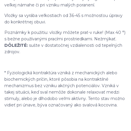
veľkej námahe či pri vzniku malých poranení.
Vložky sa vyrába veľkostiach od 36-45 s možnosťou úpravy
do konkrétnej obuvi.
Poznámky k použitiu: vložky môžete prať-v ruke! (Max 40 °)
s bežne používanými pracími prostriedkami. Nežmýkať.
DÔLEŽITÉ:
sušte v dostatočnej vzdialenosti od tepelných
zdrojov.
* Fyziologická kontraktúra vzniká z mechanických alebo
biochemických príčin, ktoré pôsobia na kontraktilné
mechanizmus bez vzniku akčných potenciálov. Vzniká v
takej situácii, keď sval nemôže dokonale relaxovať medzi
stimuly, alebo je dlhodobo veľmi aktívny. Tento stav možno
vidieť pri únave, býva označovaný ako svalová kocovina.