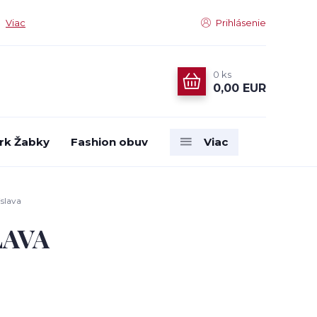
Viac
Prihlásenie
0
ks
0,00 EUR
rk Žabky
Fashion obuv
Viac
slava
LAVA