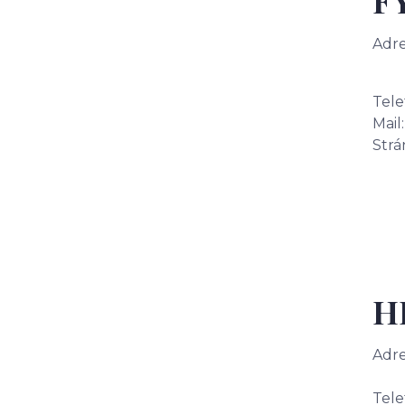
F
Adre
821
Tele
Mai
Strá
H
Adre
831
Tele