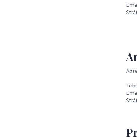
Emai
Strá
A
Adre
851
Tele
Emai
Strá
P