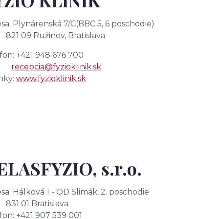
YZIO KLINIK
sa: Plynárenská 7/C
(BBC 5, 6 poschodie)
 09 Ružinov, Bratislava
fon: +421 948 676 700
l:
recepcia@fyzioklinik.sk
nky:
www.fyzioklinik.sk
ELASFYZIO, s.r.o.
sa: Hálková 1 - OD Slimák, 2. poschodie
 01 Bratislava
fon: +421 907 539 001