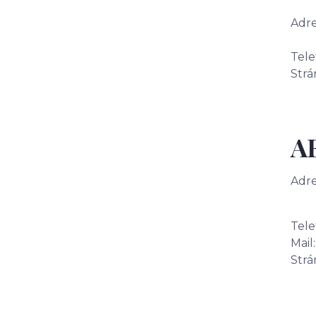
Adre
851
Tele
Strá
AF
Adre
831
Tele
Mai
Strá