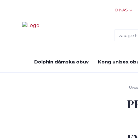
O NÁS
Dolphin dámska obuv
Kong unisex ob
Úvo
P