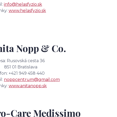
l:
info@helasfyzio.sk
nky:
www.helasfyzio.sk
nita Nopp & Co.
sa: Rusovská cesta 36
 01 Bratislava
fon: +421 949 458 440
l:
noppcentrum@gmail.com
nky:
www.anitanopp.sk
ro-Care Medissimo