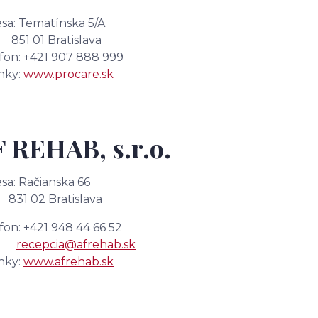
sa: Tematínska 5/A
 01 Bratislava
fon: +421 907 888 999
nky:
www.procare.sk
 REHAB, s.r.o.
sa: Račianska 66
 02 Bratislava
fon: +421 948 44 66 52
l:
recepcia@afrehab.sk
nky:
www.afrehab.sk