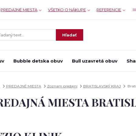
PREDAJNÉ MIESTA
VŠETKO O NÁKUPE
REFERENCIE
Hľadať
uv
Bubble detska obuv
Bull uzavretá obuv
Sha
d
PREDAJNÉ MIESTA
Zoznam predajní
BRATISLAVSKÝ KRAJ
Brati
REDAJNÁ MIESTA BRATIS