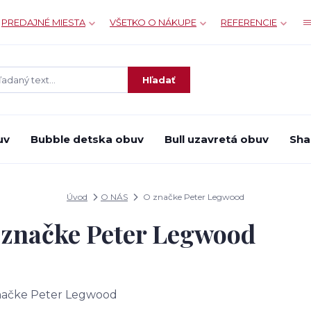
PREDAJNÉ MIESTA
VŠETKO O NÁKUPE
REFERENCIE
Hľadať
uv
Bubble detska obuv
Bull uzavretá obuv
Sha
Úvod
O NÁS
O značke Peter Legwood
 značke Peter Legwood
načke Peter Legwood