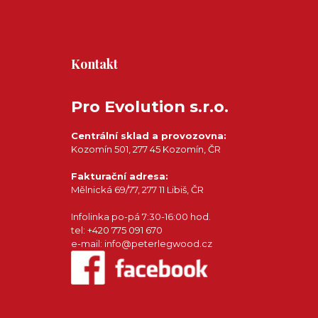
Kontakt
Pro Evolution s.r.o.
Centrální sklad a provozovna:
Kozomín 501, 277 45 Kozomín, ČR
Fakturační adresa:
Mělnická 69/77, 277 11 Libiš, ČR
Infolinka po-pá 7:30-16:00 hod.
tel: +420 775 091 670
e-mail: info@peterlegwood.cz