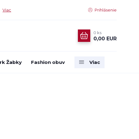
Viac
Prihlásenie
0
ks
0,00 EUR
rk Žabky
Fashion obuv
Viac