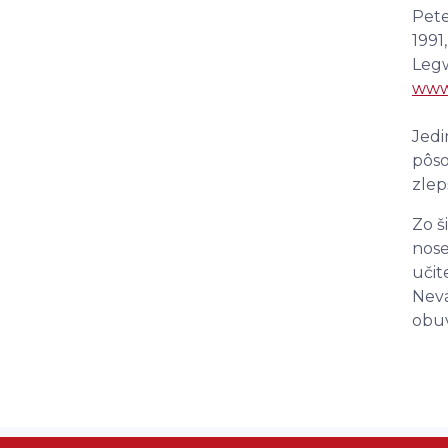
Pete
1991
Legw
www
Jedi
pôso
zlep
Zo š
nose
učit
Nevá
obuv