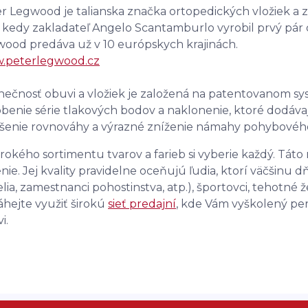
r Legwood je talianska značka ortopedických vložiek a zd
, kedy zakladateľ Angelo Scantamburlo vyrobil prvý pár 
ood predáva už v 10 európskych krajinách.
.peterlegwood.cz
nečnosť obuvi a vložiek je založená na patentovanom 
benie série tlakových bodov a naklonenie, ktoré dodávaj
šenie rovnováhy a výrazné zníženie námahy pohybovéh
irokého sortimentu tvarov a farieb si vyberie každý. Tá
nie. Jej kvality pravidelne oceňujú ľudia, ktorí väčšinu 
elia, zamestnanci pohostinstva, atp.), športovci, tehotné že
hejte využiť širokú
sieť predajní
, kde Vám vyškolený pe
i.