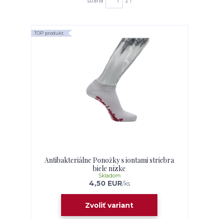
strana
z 1
TOP produkt
Antibakteriálne Ponožky s iontami striebra
biele nízke
Skladom
4,50 EUR
/
ks
Zvoliť variant