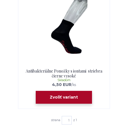
Antibakteriálne Ponožky s iontami striebra
čierne vysoké
Skladom
4,50 EUR
/
ks
Zvoliť variant
strana
z 1