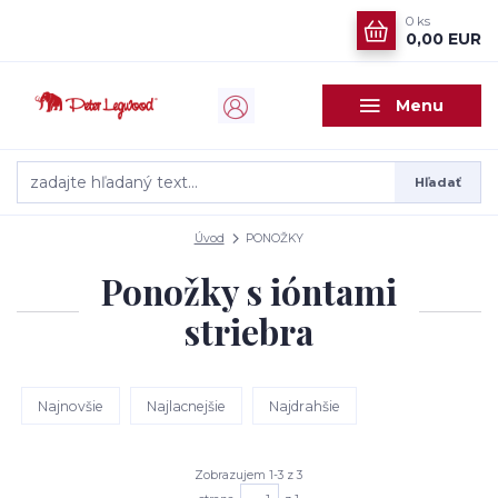
0
ks
0,00 EUR
Menu
Hľadať
Úvod
PONOŽKY
Ponožky s ióntami
striebra
Najnovšie
Najlacnejšie
Najdrahšie
Zobrazujem 1-3 z 3