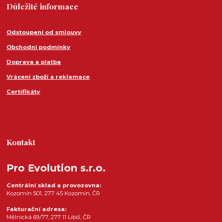
Důležité informace
Odstoupení od smlouvy
Obchodní podmínky
Doprava a platba
Vrácení zboží a reklamace
Certifikáty
Kontakt
Pro Evolution s.r.o.
Centrální sklad a provozovna:
Kozomín 501, 277 45 Kozomín, ČR
Fakturační adresa:
Mělnická 69/77, 277 11 Libiš, ČR