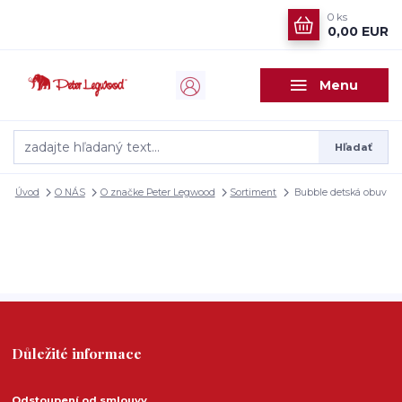
0
ks
0,00 EUR
Menu
Hľadať
Úvod
O NÁS
O značke Peter Legwood
Sortiment
Bubble detská obuv
Důležité informace
Odstoupení od smlouvy