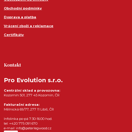
Obchodní podmínky
Doprava a platba
Vrácení zboží a reklamace
Certifikáty
Kontakt
Pro Evolution s.r.o.
Centrální sklad a provozovna:
Kozomín 501, 277 45 Kozomín, ČR
Fakturační adresa:
Mělnická 69/77, 277 11 Libiš, ČR
Infolinka po-pá 7:30-16:00 hod.
tel: +420 775 091 670
e-mail: info@peterlegwood.cz