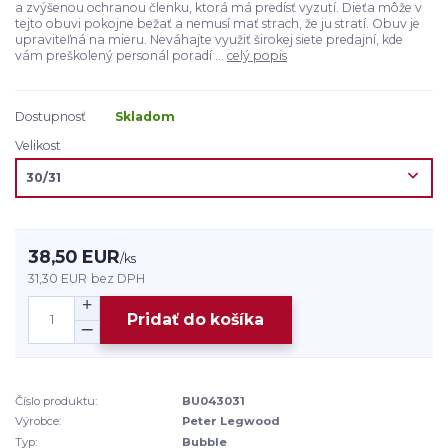
a zvýšenou ochranou členku, ktorá má predísť vyzutí. Dieťa môže v
tejto obuvi pokojne bežať a nemusí mať strach, že ju stratí. Obuv je
upraviteľná na mieru. Neváhajte využiť širokej siete predajní, kde
vám preškolený personál poradí ...
celý popis
Dostupnosť
Skladom
Velikost
38,50 EUR
/
ks
31,30 EUR
bez DPH
Pridať do košíka
Číslo produktu:
BU043031
Výrobce:
Peter Legwood
Typ:
Bubble