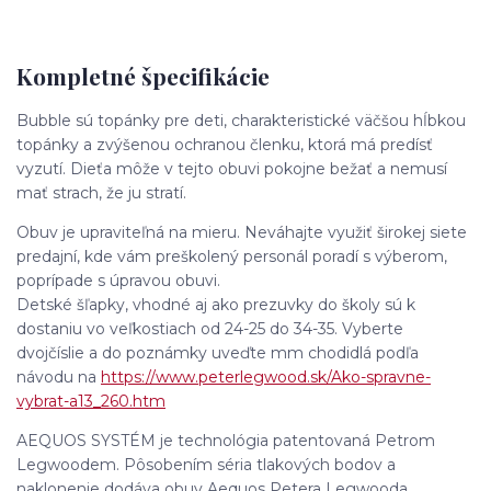
Kompletné špecifikácie
Bubble sú topánky pre deti, charakteristické väčšou hĺbkou
topánky a zvýšenou ochranou členku, ktorá má predísť
vyzutí. Dieťa môže v tejto obuvi pokojne bežať a nemusí
mať strach, že ju stratí.
Obuv je upraviteľná na mieru. Neváhajte využiť širokej siete
predajní, kde vám preškolený personál poradí s výberom,
poprípade s úpravou obuvi.
Detské šľapky, vhodné aj ako prezuvky do školy sú k
dostaniu vo veľkostiach od 24-25 do 34-35. Vyberte
dvojčíslie a do poznámky uveďte mm chodidlá podľa
návodu na
https://www.peterlegwood.sk/Ako-spravne-
vybrat-a13_260.htm
AEQUOS SYSTÉM je technológia patentovaná Petrom
Legwoodem. Pôsobením séria tlakových bodov a
naklonenie dodáva obuv Aequos Petera Legwooda