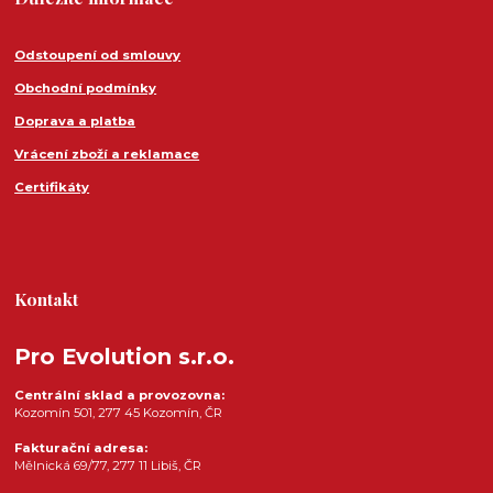
Odstoupení od smlouvy
Obchodní podmínky
Doprava a platba
Vrácení zboží a reklamace
Certifikáty
Kontakt
Pro Evolution s.r.o.
Centrální sklad a provozovna:
Kozomín 501, 277 45 Kozomín, ČR
Fakturační adresa:
Mělnická 69/77, 277 11 Libiš, ČR