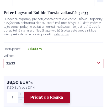
Peter Legwood Bubble Fucsia veľkosť č. 32/33
Bubble sú topánky pre deti, charakteristické väčšou hĺbkou topánky
a zvýšenou ochranou členku, ktorá má predísť vyzutí. Dieťa môže v
tejto obuvi pokojne bežať a nemusí mať strach, že ju stratí. Obuv je
upraviteľná na mieru. Neváhajte využiť širokej siete predajní, kde
vám preškolený personál poradí ...
celý popis
Dostupnosť
Skladom
Velikost
38,50 EUR
/
ks
31,30 EUR
bez DPH
Pridať do košíka