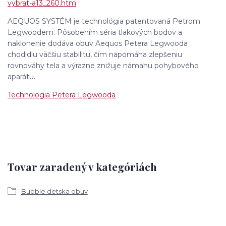
vybrat-a13_260.htm
AEQUOS SYSTÉM je technológia patentovaná Petrom
Legwoodem. Pôsobením séria tlakových bodov a
naklonenie dodáva obuv Aequos Petera Legwooda
chodidlu väčšiu stabilitu, čím napomáha zlepšeniu
rovnováhy tela a výrazne znižuje námahu pohybového
aparátu.
Technologia Petera Legwooda
Tovar zaradený v kategóriách
Bubble detska obuv