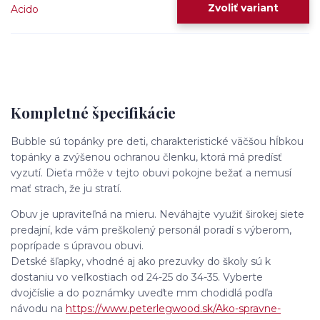
Zvoliť variant
Kompletné špecifikácie
Bubble sú topánky pre deti, charakteristické väčšou hĺbkou
topánky a zvýšenou ochranou členku, ktorá má predísť
vyzutí. Dieťa môže v tejto obuvi pokojne bežať a nemusí
mať strach, že ju stratí.
Obuv je upraviteľná na mieru. Neváhajte využiť širokej siete
predajní, kde vám preškolený personál poradí s výberom,
poprípade s úpravou obuvi.
Detské šľapky, vhodné aj ako prezuvky do školy sú k
dostaniu vo veľkostiach od 24-25 do 34-35. Vyberte
dvojčíslie a do poznámky uveďte mm chodidlá podľa
návodu na
https://www.peterlegwood.sk/Ako-spravne-