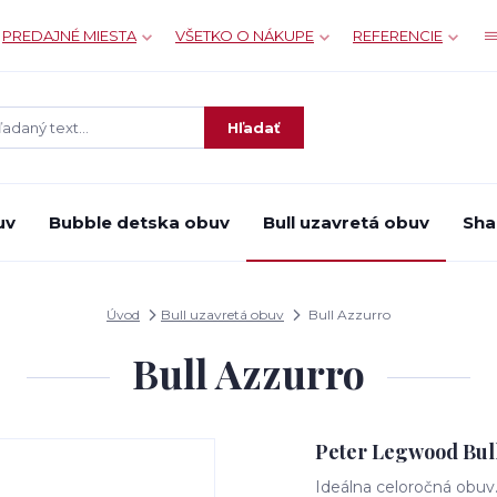
PREDAJNÉ MIESTA
VŠETKO O NÁKUPE
REFERENCIE
Hľadať
uv
Bubble detska obuv
Bull uzavretá obuv
Sha
Úvod
Bull uzavretá obuv
Bull Azzurro
Bull Azzurro
Peter Legwood Bull
Ideálna celoročná obuv