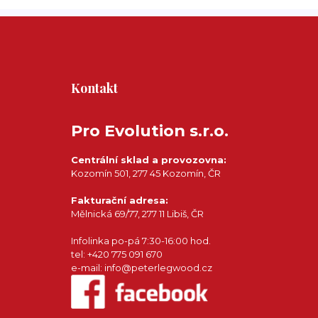
Kontakt
Pro Evolution s.r.o.
Centrální sklad a provozovna:
Kozomín 501, 277 45 Kozomín, ČR
Fakturační adresa:
Mělnická 69/77, 277 11 Libiš, ČR
Infolinka po-pá 7:30-16:00 hod.
tel: +420 775 091 670
e-mail: info@peterlegwood.cz