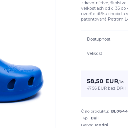
zdravotníctve, školstve
veľkostiach od č. 35 d
uveďte dĺžku chodidla
patentovaná Petrom L
Dostupnosť
Velikost
58,50 EUR
/
ks
47,56 EUR
bez DPH
Číslo produktu:
BL0844
Typ:
Bull
Barva:
Modrá