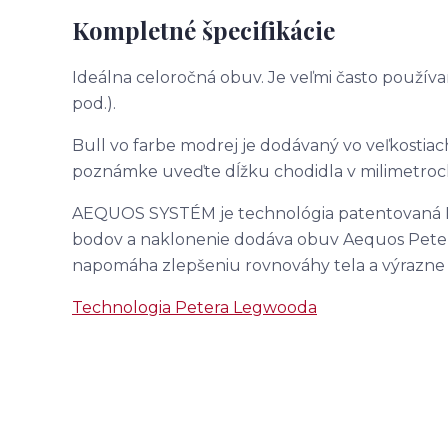
Kompletné špecifikácie
Ideálna celoročná obuv. Je veľmi často používa
pod.).
Bull vo farbe modrej je dodávaný vo veľkostiach
poznámke uveďte dĺžku chodidla v milimetroc
AEQUOS SYSTÉM je technológia patentovaná 
bodov a naklonenie dodáva obuv Aequos Petera
napomáha zlepšeniu rovnováhy tela a výrazne
Technologia Petera Legwooda