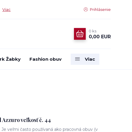
Viac
Prihlásenie
0
ks
0,00 EUR
rk Žabky
Fashion obuv
Viac
 Azzuro veľkosť č. 44
. Je veľmi často používaná ako pracovná obuv (v