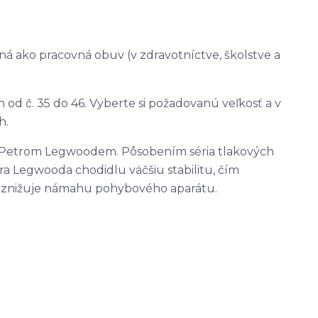
ná ako pracovná obuv (v zdravotníctve, školstve a
 od č. 35 do 46. Vyberte si požadovanú veľkosť a v
h.
Petrom Legwoodem. Pôsobením séria tlakových
 Legwooda chodidlu väčšiu stabilitu, čím
 znižuje námahu pohybového aparátu.