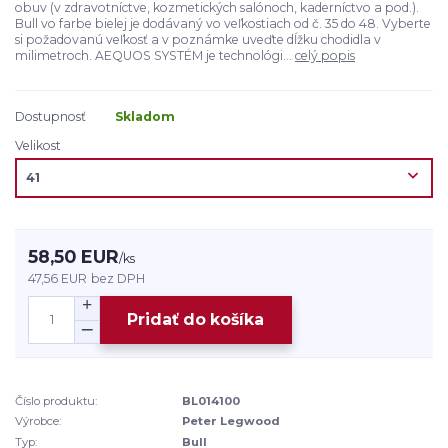
obuv (v zdravotníctve, kozmetických salónoch, kaderníctvo a pod.).
Bull vo farbe bielej je dodávaný vo veľkostiach od č. 35 do 48. Vyberte
si požadovanú veľkosť a v poznámke uveďte dĺžku chodidla v
milimetroch. AEQUOS SYSTÉM je technológi...
celý popis
Dostupnosť
Skladom
Velikost
58,50 EUR
/
ks
47,56 EUR
bez DPH
Pridať do košíka
Číslo produktu:
BL014100
Výrobce:
Peter Legwood
Typ:
Bull