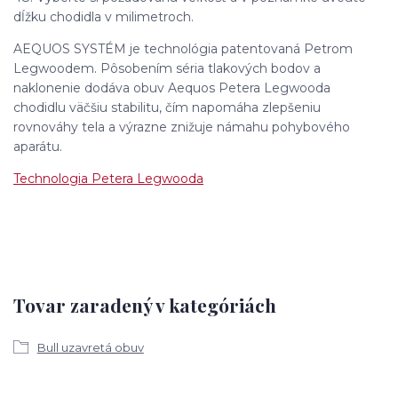
dĺžku chodidla v milimetroch.
AEQUOS SYSTÉM je technológia patentovaná Petrom
Legwoodem. Pôsobením séria tlakových bodov a
naklonenie dodáva obuv Aequos Petera Legwooda
chodidlu väčšiu stabilitu, čím napomáha zlepšeniu
rovnováhy tela a výrazne znižuje námahu pohybového
aparátu.
Technologia Petera Legwooda
Tovar zaradený v kategóriách
Bull uzavretá obuv