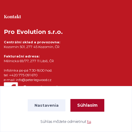
Kontakt
Pro Evolution s.r.o.
Centrální sklad a provozovna:
Kozomín 501, 277 45 Kozomín, ČR
Fakturační adresa:
Mělnická 69/77, 277 11 Libiš, ČR
Infolinka po-pá 7:30-16:00 hod.
tel: +420 775 091 670
e-mail: info@peterlegwood.cz
Súhlasím
Nastavenia
Súhlas môžete odmietnuť
tu
.
Vytvorené na
Eshop-rychlo.sk