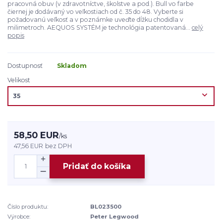
pracovná obuv (v zdravotníctve, školstve a pod.). Bull vo farbe
čiernej je dodávaný vo veľkostiach od č. 35 do 48. Vyberte si
požadovanú veľkosť a v poznámke uveďte dĺžku chodidla v
milimetroch. AEQUOS SYSTÉM je technológia patentovaná...
celý
popis
Dostupnosť
Skladom
Velikost
58,50 EUR
/
ks
47,56 EUR
bez DPH
Pridať do košíka
Číslo produktu:
BL023500
Výrobce:
Peter Legwood