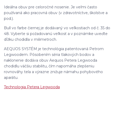
Ideálna obuv pre celoročné nosenie. Je veľmi často
používaná ako pracovná obuv (v zdravotníctve, školstve a
pod.).
Bull vo farbe čiernej je dodávaný vo veľkostiach od č. 35 do
48. Vyberte si požadovanú veľkosť a v poznámke uveďte
dĺžku chodidla v milimetroch.
AEQUOS SYSTÉM je technológia patentovaná Petrom
Legwoodem. Pôsobením séria tlakových bodov a
naklonenie dodáva obuv Aequos Petera Legwooda
chodidlu väčšiu stabilitu, čím napomáha zlepšeniu
rovnováhy tela a výrazne znižuje námahu pohybového
aparátu.
Technologia Petera Legwooda