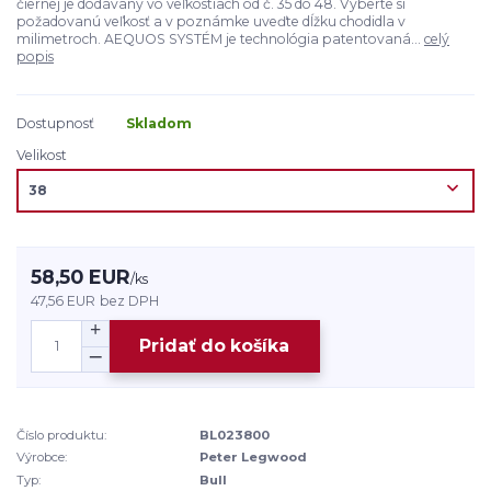
čiernej je dodávaný vo veľkostiach od č. 35 do 48. Vyberte si
požadovanú veľkosť a v poznámke uveďte dĺžku chodidla v
milimetroch. AEQUOS SYSTÉM je technológia patentovaná...
celý
popis
Dostupnosť
Skladom
Velikost
58,50 EUR
/
ks
47,56 EUR
bez DPH
Pridať do košíka
Číslo produktu:
BL023800
Výrobce:
Peter Legwood
Typ:
Bull