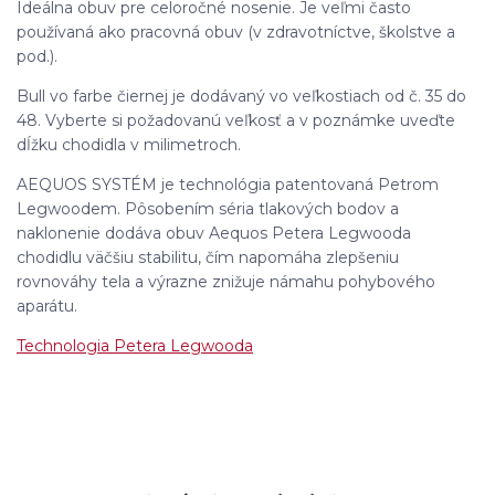
Ideálna obuv pre celoročné nosenie. Je veľmi často
používaná ako pracovná obuv (v zdravotníctve, školstve a
pod.).
Bull vo farbe čiernej je dodávaný vo veľkostiach od č. 35 do
48. Vyberte si požadovanú veľkosť a v poznámke uveďte
dĺžku chodidla v milimetroch.
AEQUOS SYSTÉM je technológia patentovaná Petrom
Legwoodem. Pôsobením séria tlakových bodov a
naklonenie dodáva obuv Aequos Petera Legwooda
chodidlu väčšiu stabilitu, čím napomáha zlepšeniu
rovnováhy tela a výrazne znižuje námahu pohybového
aparátu.
Technologia Petera Legwooda