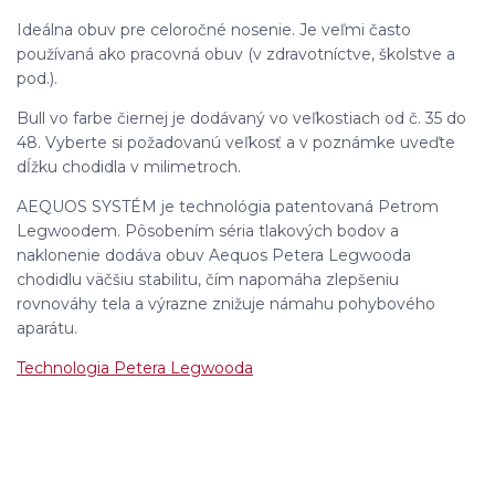
Ideálna obuv pre celoročné nosenie. Je veľmi často
používaná ako pracovná obuv (v zdravotníctve, školstve a
pod.).
Bull vo farbe čiernej je dodávaný vo veľkostiach od č. 35 do
48. Vyberte si požadovanú veľkosť a v poznámke uveďte
dĺžku chodidla v milimetroch.
AEQUOS SYSTÉM je technológia patentovaná Petrom
Legwoodem. Pôsobením séria tlakových bodov a
naklonenie dodáva obuv Aequos Petera Legwooda
chodidlu väčšiu stabilitu, čím napomáha zlepšeniu
rovnováhy tela a výrazne znižuje námahu pohybového
aparátu.
Technologia Petera Legwooda