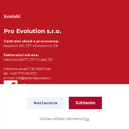
Kontakt
Pro Evolution s.r.o.
Centrální sklad a provozovna:
Kozomín 501, 277 45 Kozomín, ČR
Fakturační adresa:
Mělnická 69/77, 277 11 Libiš, ČR
Infolinka po-pá 7:30-16:00 hod.
tel: +420 775 091 670
e-mail: info@peterlegwood.cz
Súhlasím
Nastavenia
Súhlas môžete odmietnuť
tu
.
Vytvorené na
Eshop-rychlo.sk