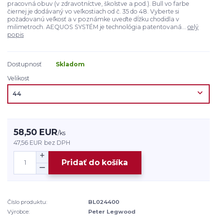
pracovná obuv (v zdravotníctve, školstve a pod.). Bull vo farbe
čiernej je dodávaný vo veľkostiach od č. 35 do 48. Vyberte si
požadovanú veľkosť a v poznámke uveďte dĺžku chodidla v
milimetroch. AEQUOS SYSTÉM je technológia patentovaná...
celý
popis
Dostupnosť
Skladom
Velikost
58,50 EUR
/
ks
47,56 EUR
bez DPH
Pridať do košíka
Číslo produktu:
BL024400
Výrobce:
Peter Legwood