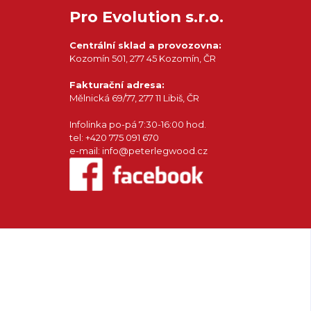
Pro Evolution s.r.o.
Centrální sklad a provozovna:
Kozomín 501, 277 45 Kozomín, ČR
Fakturační adresa:
Mělnická 69/77, 277 11 Libiš, ČR
Infolinka po-pá 7:30-16:00 hod.
tel: +420 775 091 670
e-mail: info@peterlegwood.cz