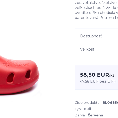
zdravotníctve, školstve 
veľkostiach od č. 35 d
uveďte dĺžku chodidla
patentovaná Petrom Le
Dostupnosť
Velikost
58,50 EUR
/
ks
47,56 EUR
bez DPH
Číslo produktu:
BL0635
Typ:
Bull
Barva:
Červená