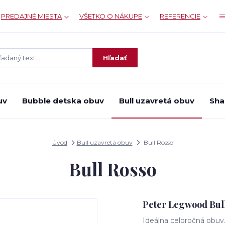
PREDAJNÉ MIESTA
VŠETKO O NÁKUPE
REFERENCIE
Hľadať
uv
Bubble detska obuv
Bull uzavretá obuv
Sha
Úvod
Bull uzavretá obuv
Bull Rosso
Bull Rosso
Peter Legwood Bull 
Ideálna celoročná obuv