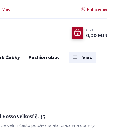
Viac
Prihlásenie
0
ks
0,00 EUR
rk Žabky
Fashion obuv
Viac
Rosso veľkosť č. 35
. Je veľmi často používaná ako pracovná obuv (v