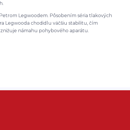
h.
Petrom Legwoodem. Pôsobením séria tlakových
 Legwooda chodidlu väčšiu stabilitu, čím
 znižuje námahu pohybového aparátu.