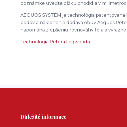
poznámke uveďte dĺžku chodidla v milimetroc
AEQUOS SYSTÉM je technológia patentovaná 
bodov a naklonenie dodáva obuv Aequos Petera
napomáha zlepšeniu rovnováhy tela a výrazne
Technologia Petera Legwooda
Důležité informace