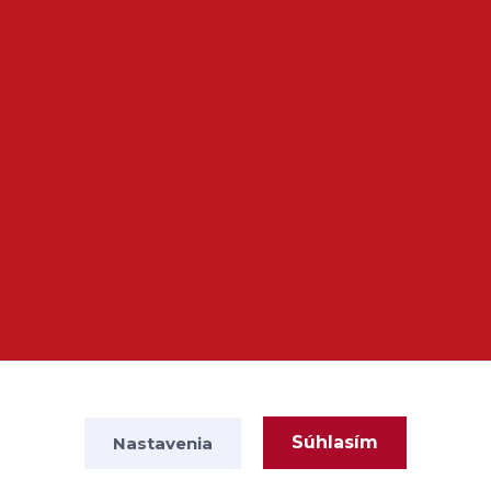
Súhlasím
Nastavenia
Vytvorené na
Eshop-rychlo.sk