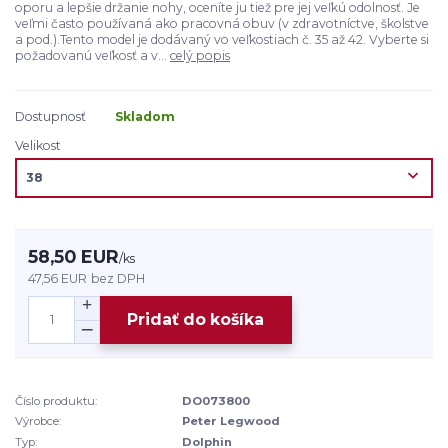
oporu a lepšie držanie nohy, oceníte ju tiež pre jej veľkú odolnosť. Je
veľmi často používaná ako pracovná obuv (v zdravotníctve, školstve
a pod.).Tento model je dodávaný vo veľkostiach č. 35 až 42. Vyberte si
požadovanú veľkosť a v...
celý popis
Dostupnosť
Skladom
Velikost
58,50 EUR
/
ks
47,56 EUR
bez DPH
Pridať do košíka
Číslo produktu:
DO073800
Výrobce:
Peter Legwood
Typ:
Dolphin