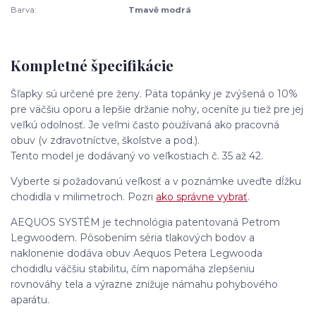
Barva:
Tmavě modrá
Kompletné špecifikácie
Šľapky sú určené pre ženy. Päta topánky je zvýšená o 10%
pre väčšiu oporu a lepšie držanie nohy, oceníte ju tiež pre jej
veľkú odolnosť. Je veľmi často používaná ako pracovná
obuv (v zdravotníctve, školstve a pod.).
Tento model je dodávaný vo veľkostiach č. 35 až 42.
Vyberte si požadovanú veľkosť a v poznámke uveďte dĺžku
chodidla v milimetroch. Pozri
ako správne vybrať
.
AEQUOS SYSTÉM je technológia patentovaná Petrom
Legwoodem. Pôsobením séria tlakových bodov a
naklonenie dodáva obuv Aequos Petera Legwooda
chodidlu väčšiu stabilitu, čím napomáha zlepšeniu
rovnováhy tela a výrazne znižuje námahu pohybového
aparátu.