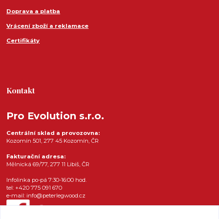
Doprava a platba
Vrácení zboží a reklamace
Certifikáty
Kontakt
Pro Evolution s.r.o.
Centrální sklad a provozovna:
Kozomín 501, 277 45 Kozomín, ČR
Fakturační adresa:
Mělnická 69/77, 277 11 Libiš, ČR
Infolinka po-pá 7:30-16:00 hod.
tel: +420 775 091 670
e-mail: info@peterlegwood.cz