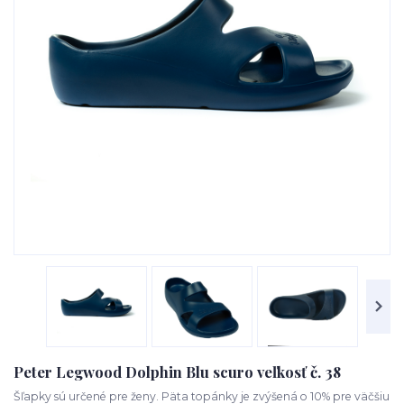
Peter Legwood Dolphin Blu scuro veľkosť č. 38
Šľapky sú určené pre ženy. Päta topánky je zvýšená o 10% pre väčšiu