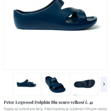
Peter Legwood Dolphin Blu scuro veľkosť č. 41
Šľapky sú určené pre ženy. Päta topánky je zvýšená o 10% pre väčšiu