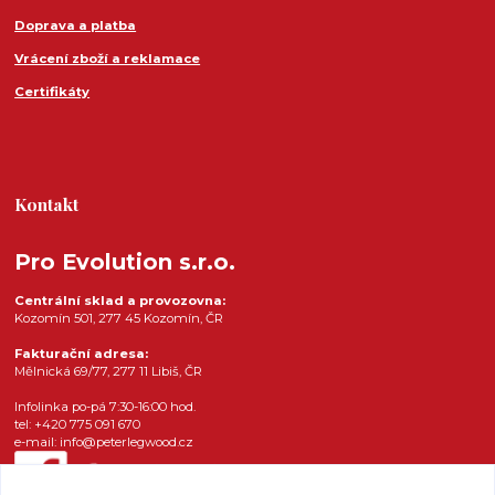
Doprava a platba
Vrácení zboží a reklamace
Certifikáty
Kontakt
Pro Evolution s.r.o.
Centrální sklad a provozovna:
Kozomín 501, 277 45 Kozomín, ČR
Fakturační adresa:
Mělnická 69/77, 277 11 Libiš, ČR
Infolinka po-pá 7:30-16:00 hod.
tel: +420 775 091 670
e-mail: info@peterlegwood.cz