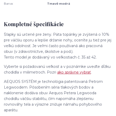
Barva:
Tmavě modrá
Kompletné špecifikácie
Šľapky sú určené pre ženy. Päta topánky je zvýšená o 10%
pre väčšiu oporu a lepšie držanie nohy, oceníte ju tiež pre jej
veľkú odolnosť. Je veľmi často používaná ako pracovná
obuv (v zdravotníctve, školstve a pod.).
Tento model je dodávaný vo veľkostiach č. 35 až 42.
Vyberte si požadovanú veľkosť a v poznámke uveďte dĺžku
chodidla v milimetroch. Pozri
ako správne vybrať
.
AEQUOS SYSTÉM je technológia patentovaná Petrom
Legwoodem. Pôsobením séria tlakových bodov a
naklonenie dodáva obuv Aequos Petera Legwooda
chodidlu väčšiu stabilitu, čím napomáha zlepšeniu
rovnováhy tela a výrazne znižuje námahu pohybového
aparátu.