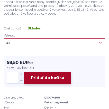
oporu a lepšie držanie nohy, oceníte ju tiež pre jej veľkú odolnosť. Je
veľmi často používaná ako pracovná obuv (v zdravotníctve, školstve
a pod.).Tento model je dodávaný vo veľkostiach č. 35 až 42. Vyberte si
požadovanú veľkosť a v...
celý popis
Dostupnosť
Skladom
Velikost
58,50 EUR
/
ks
47,56 EUR
bez DPH
Pridať do košíka
Číslo produktu:
DO074100
Výrobce:
Peter Legwood
Typ:
Dolphin