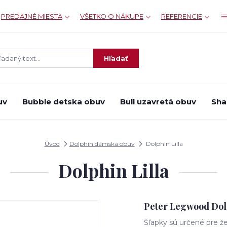
PREDAJNÉ MIESTA
VŠETKO O NÁKUPE
REFERENCIE
Hľadať
uv
Bubble detska obuv
Bull uzavretá obuv
Sha
Úvod
Dolphin dámska obuv
Dolphin Lilla
Dolphin Lilla
Peter Legwood Dolph
Šľapky sú určené pre ž