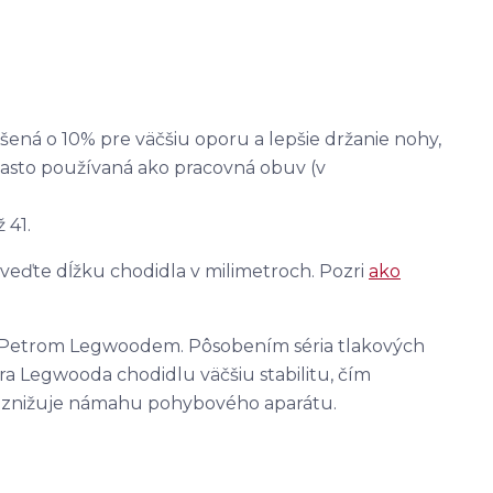
šená o 10% pre väčšiu oporu a lepšie držanie nohy,
i často používaná ako pracovná obuv (v
 41.
veďte dĺžku chodidla v milimetroch. Pozri
ako
Petrom Legwoodem. Pôsobením séria tlakových
 Legwooda chodidlu väčšiu stabilitu, čím
 znižuje námahu pohybového aparátu.