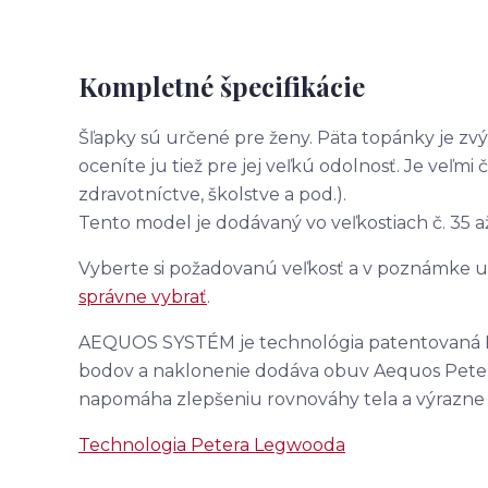
Kompletné špecifikácie
Šľapky sú určené pre ženy. Päta topánky je zvý
oceníte ju tiež pre jej veľkú odolnosť. Je veľm
zdravotníctve, školstve a pod.).
Tento model je dodávaný vo veľkostiach č. 35 až
Vyberte si požadovanú veľkosť a v poznámke u
správne vybrať
.
AEQUOS SYSTÉM je technológia patentovaná 
bodov a naklonenie dodáva obuv Aequos Petera
napomáha zlepšeniu rovnováhy tela a výrazne
Technologia Petera Legwooda