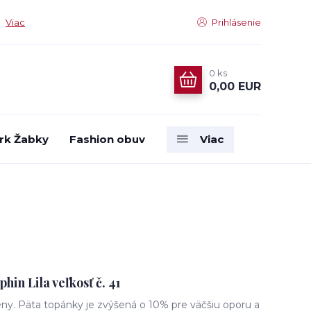
Viac
Prihlásenie
0
ks
0,00 EUR
rk Žabky
Fashion obuv
Viac
in Lila veľkosť č. 41
eny. Päta topánky je zvýšená o 10% pre väčšiu oporu a