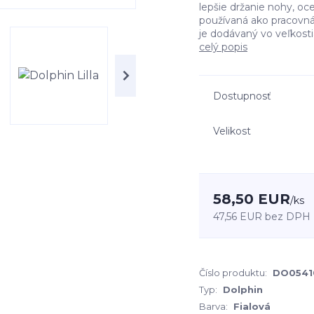
lepšie držanie nohy, oce
používaná ako pracovná 
je dodávaný vo veľkostia
celý popis
Dostupnosť
Velikost
58,50 EUR
/
ks
47,56 EUR
bez DPH
Číslo produktu:
DO0541
Typ:
Dolphin
Barva:
Fialová