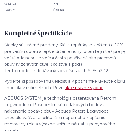
Velikost:
38
Barva:
Černá
Kompletné špecifikácie
Šľapky sú určené pre ženy. Päta topánky je zvýšená o 10%
pre väčšiu oporu a lepšie držanie nohy, oceníte ju tiež pre jej
veľkú odolnosť. Je veľmi často používaná ako pracovná
obuv (v zdravotníctve, školstve a pod.).
Tento model je dodávaný vo veľkostiach č. 35 až 42.
Vyberte si požadovanú veľkosť a v poznámke uveďte dĺžku
chodidla v milimetroch. Pozri
ako správne vybrať
.
AEQUOS SYSTÉM je technológia patentovaná Petrom
Legwoodem. Pôsobením séria tlakových bodov a
naklonenie dodáva obuv Aequos Petera Legwooda
chodidlu väčšiu stabilitu, čím napomáha zlepšeniu
rovnováhy tela a výrazne znižuje námahu pohybového
aparátu.