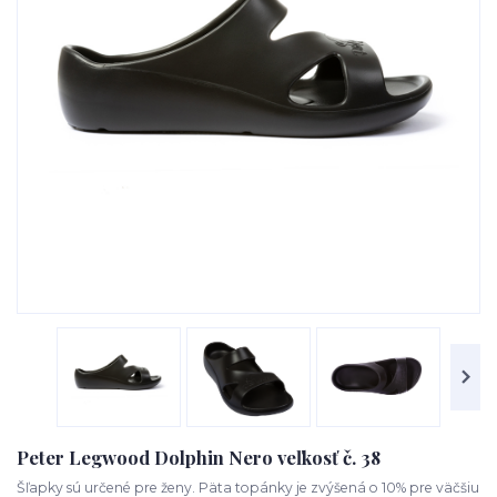
Peter Legwood Dolphin Nero veľkosť č. 38
Šľapky sú určené pre ženy. Päta topánky je zvýšená o 10% pre väčšiu