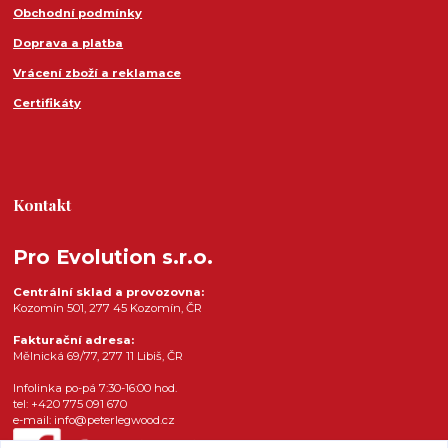
Obchodní podmínky
Doprava a platba
Vrácení zboží a reklamace
Certifikáty
Kontakt
Pro Evolution s.r.o.
Centrální sklad a provozovna:
Kozomín 501, 277 45 Kozomín, ČR
Fakturační adresa:
Mělnická 69/77, 277 11 Libiš, ČR
Infolinka po-pá 7:30-16:00 hod.
tel: +420 775 091 670
e-mail: info@peterlegwood.cz