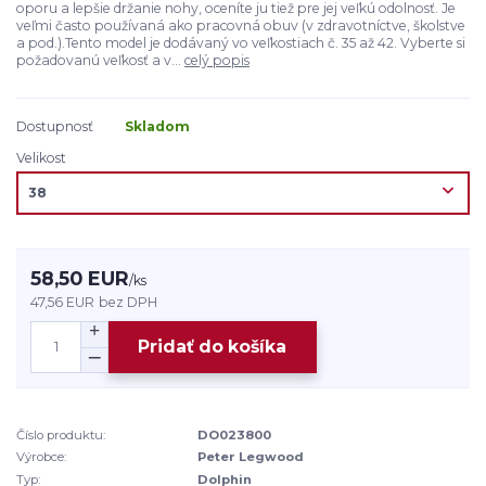
oporu a lepšie držanie nohy, oceníte ju tiež pre jej veľkú odolnosť. Je
veľmi často používaná ako pracovná obuv (v zdravotníctve, školstve
a pod.).Tento model je dodávaný vo veľkostiach č. 35 až 42. Vyberte si
požadovanú veľkosť a v...
celý popis
Dostupnosť
Skladom
Velikost
58,50 EUR
/
ks
47,56 EUR
bez DPH
Pridať do košíka
Číslo produktu:
DO023800
Výrobce:
Peter Legwood
Typ:
Dolphin