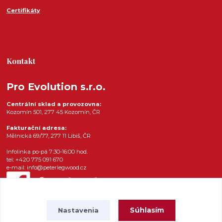
Certifikáty
Kontakt
Pro Evolution s.r.o.
Centrální sklad a provozovna:
Kozomín 501, 277 45 Kozomín, ČR
Fakturační adresa:
Mělnická 69/77, 277 11 Libiš, ČR
Infolinka po-pá 7:30-16:00 hod.
tel: +420 775 091 670
e-mail: info@peterlegwood.cz
Súhlasím
Nastavenia