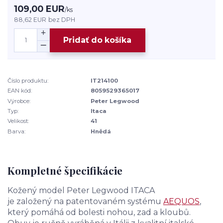
109,00 EUR
/
ks
88,62 EUR
bez DPH
Pridať do košíka
Číslo produktu:
IT214100
EAN kód:
8059529365017
Výrobce:
Peter Legwood
Typ:
Itaca
Velikost:
41
Barva:
Hnědá
Kompletné špecifikácie
Kožený model Peter Legwood ITACA
je založený na patentovaném systému
AEQUOS
,
který pomáhá od bolesti nohou, zad a kloubů.