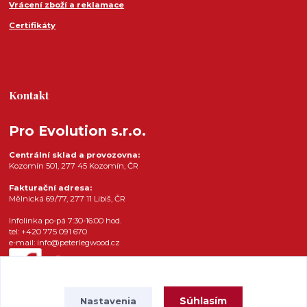
Vrácení zboží a reklamace
Certifikáty
Kontakt
Pro Evolution s.r.o.
Centrální sklad a provozovna:
Kozomín 501, 277 45 Kozomín, ČR
Fakturační adresa:
Mělnická 69/77, 277 11 Libiš, ČR
Infolinka po-pá 7:30-16:00 hod.
tel: +420 775 091 670
e-mail: info@peterlegwood.cz
Súhlasím
Nastavenia