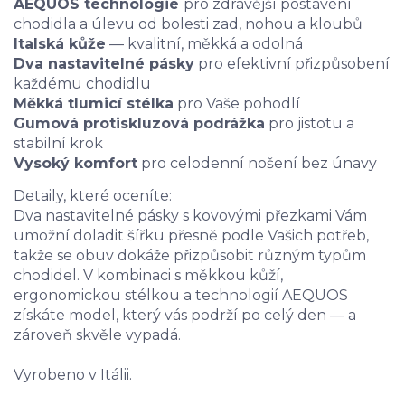
AEQUOS technologie
pro zdravější postavení
chodidla a úlevu od bolesti zad, nohou a kloubů
Italská kůže
— kvalitní, měkká a odolná
Dva nastavitelné pásky
pro efektivní přizpůsobení
každému chodidlu
Měkká tlumicí stélka
pro Vaše pohodlí
Gumová protiskluzová podrážka
pro jistotu a
stabilní krok
Vysoký komfort
pro celodenní nošení bez únavy
Detaily, které oceníte:
Dva nastavitelné pásky s kovovými přezkami Vám
umožní doladit šířku přesně podle Vašich potřeb
,
takže se obuv dokáže přizpůsobit různým typům
chodidel. V kombinaci s měkkou kůží,
ergonomickou stélkou a technologií AEQUOS
získáte model, který vás podrží po celý den — a
zároveň skvěle vypadá.
Vyrobeno v Itálii.