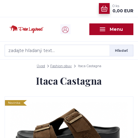
0
ks
0,00 EUR
Menu
Hľadať
Úvod
Fashion obuv
Itaca Castagna
Itaca Castagna
Novinka