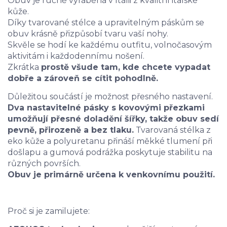
Obuv je ručně vyráběná v Itálii z kvalitní italské
kůže.
Díky tvarované stélce a upravitelným páskům se
obuv krásně přizpůsobí tvaru vaší nohy.
Skvěle se hodí ke každému outfitu, volnočasovým
aktivitám i každodennímu nošení.
Zkrátka
prostě všude tam, kde chcete vypadat
dobře a zároveň se cítit pohodlně.
Důležitou součástí je možnost přesného nastavení.
Dva nastavitelné pásky s kovovými přezkami
umožňují přesné doladění šířky, takže obuv sedí
pevně, přirozeně a bez tlaku.
Tvarovaná stélka z
eko kůže a polyuretanu přináší měkké tlumení při
došlapu a gumová podrážka poskytuje stabilitu na
různých površích.
Obuv je primárně určena k venkovnímu použití.
Proč si je zamilujete: