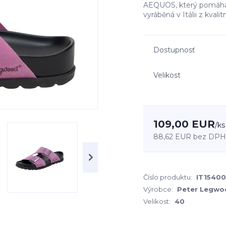
AEQUOS, který pomáhá o
vyráběná v Itálii z kvalit
Dostupnosť
Velikost
109,00 EUR
/
ks
88,62 EUR
bez DPH
Číslo produktu:
IT1540
Výrobce:
Peter Legwo
Velikost:
40