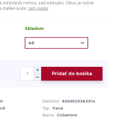
d bolesti nohou, zad a kloubů. Obuv je ručně
ní italské kůže.
celý popis
Skladom
Pridať do košíka
00
EAN kód:
8059529363914
od
Typ:
Itaca
Barva:
Ciclamino