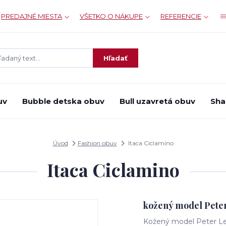
PREDAJNÉ MIESTA
VŠETKO O NÁKUPE
REFERENCIE
Hľadať
uv
Bubble detska obuv
Bull uzavretá obuv
Sha
Úvod
Fashion obuv
Itaca Ciclamino
Itaca Ciclamino
kožený model Pet
Kožený model Peter L