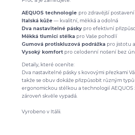
Proč si je zamilujete:
AEQUOS technologie
pro zdravější postavení
Italská kůže
— kvalitní, měkká a odolná
Dva nastavitelné pásky
pro efektivní přizpů
Měkká tlumicí stélka
pro Vaše pohodlí
Gumová protiskluzová podrážka
pro jistotu a
Vysoký komfort
pro celodenní nošení bez ún
Detaily, které oceníte:
Dva nastavitelné pásky s kovovými přezkami Vá
takže se obuv dokáže přizpůsobit různým typů
ergonomickou stélkou a technologií AEQUOS zí
zároveň skvěle vypadá.
Vyrobeno v Itálii.