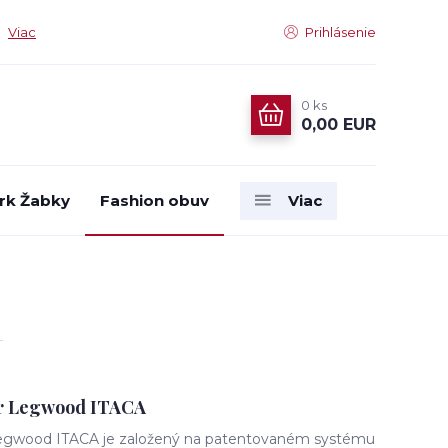
Viac
Prihlásenie
0
ks
0,00 EUR
rk Žabky
Fashion obuv
Viac
er Legwood ITACA
egwood ITACA je založený na patentovaném systému