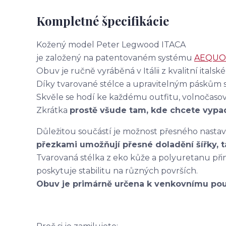
Kompletné špecifikácie
Kožený model Peter Legwood ITACA
je založený na patentovaném systému
AEQUO
Obuv je ručně vyráběná v Itálii z kvalitní italské
Díky tvarované stélce a upravitelným páskům s
Skvěle se hodí ke každému outfitu, volnočaso
Zkrátka
prostě všude tam, kde chcete vypad
Důležitou součástí je možnost přesného nastav
přezkami umožňují přesné doladění šířky, t
Tvarovaná stélka z eko kůže a polyuretanu př
poskytuje stabilitu na různých površích.
Obuv je primárně určena k venkovnímu použ