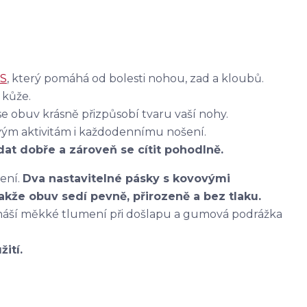
S
, který pomáhá od bolesti nohou, zad a kloubů.
 kůže.
e obuv krásně přizpůsobí tvaru vaší nohy.
vým aktivitám i každodennímu nošení.
at dobře a zároveň se cítit pohodlně.
ení.
Dva nastavitelné pásky s kovovými
akže obuv sedí pevně, přirozeně a bez tlaku.
ináší měkké tlumení při došlapu a gumová podrážka
ití.