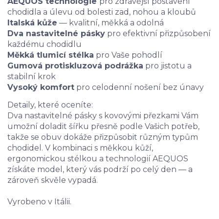
AEQUOS technologie
pro zdravější postavení
chodidla a úlevu od bolesti zad, nohou a kloubů
Italská kůže
— kvalitní, měkká a odolná
Dva nastavitelné pásky
pro efektivní přizpůsobení
každému chodidlu
Měkká tlumicí stélka
pro Vaše pohodlí
Gumová protiskluzová podrážka
pro jistotu a
stabilní krok
Vysoký komfort
pro celodenní nošení bez únavy
Detaily, které oceníte:
Dva nastavitelné pásky s kovovými přezkami Vám
umožní doladit šířku přesně podle Vašich potřeb
,
takže se obuv dokáže přizpůsobit různým typům
chodidel. V kombinaci s měkkou kůží,
ergonomickou stélkou a technologií AEQUOS
získáte model, který vás podrží po celý den — a
zároveň skvěle vypadá.
Vyrobeno v Itálii.