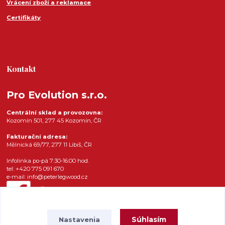
Vrácení zboží a reklamace
Certifikáty
Kontakt
Pro Evolution s.r.o.
Centrální sklad a provozovna:
Kozomín 501, 277 45 Kozomín, ČR
Fakturační adresa:
Mělnická 69/77, 277 11 Libiš, ČR
Infolinka po-pá 7:30-16:00 hod.
tel: +420 775 091 670
e-mail: info@peterlegwood.cz
Súhlasím
Nastavenia