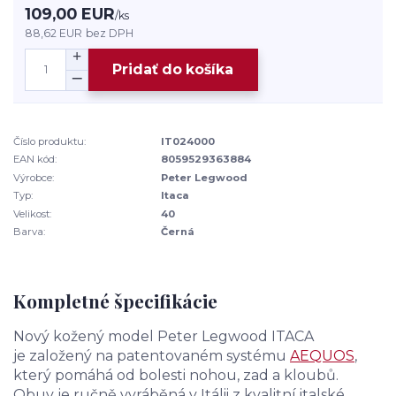
109,00 EUR
/
ks
88,62 EUR
bez DPH
Pridať do košíka
Číslo produktu:
IT024000
EAN kód:
8059529363884
Výrobce:
Peter Legwood
Typ:
Itaca
Velikost:
40
Barva:
Černá
Kompletné špecifikácie
Nový kožený model Peter Legwood ITACA
je založený na patentovaném systému
AEQUOS
,
který pomáhá od bolesti nohou, zad a kloubů.
Obuv je ručně vyráběná v Itálii z kvalitní italské