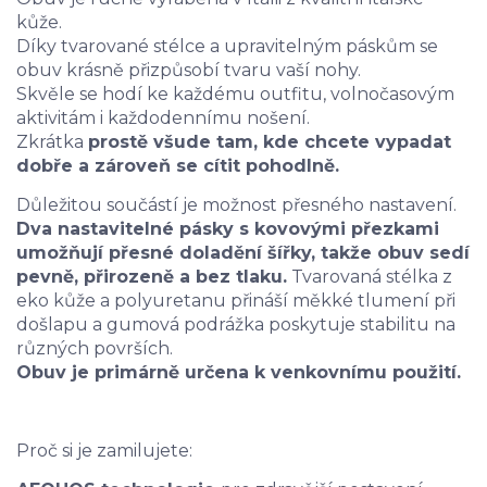
kůže.
Díky tvarované stélce a upravitelným páskům se
obuv krásně přizpůsobí tvaru vaší nohy.
Skvěle se hodí ke každému outfitu, volnočasovým
aktivitám i každodennímu nošení.
Zkrátka
prostě všude tam, kde chcete vypadat
dobře a zároveň se cítit pohodlně.
Důležitou součástí je možnost přesného nastavení.
Dva nastavitelné pásky s kovovými přezkami
umožňují přesné doladění šířky, takže obuv sedí
pevně, přirozeně a bez tlaku.
Tvarovaná stélka z
eko kůže a polyuretanu přináší měkké tlumení při
došlapu a gumová podrážka poskytuje stabilitu na
různých površích.
Obuv je primárně určena k venkovnímu použití.
Proč si je zamilujete: