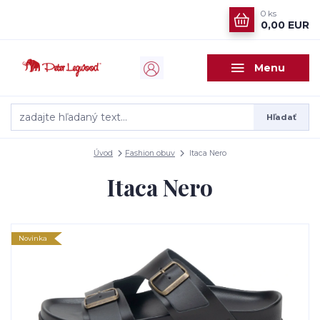
0
ks
0,00 EUR
Menu
Hľadať
Úvod
Fashion obuv
Itaca Nero
Itaca Nero
Novinka