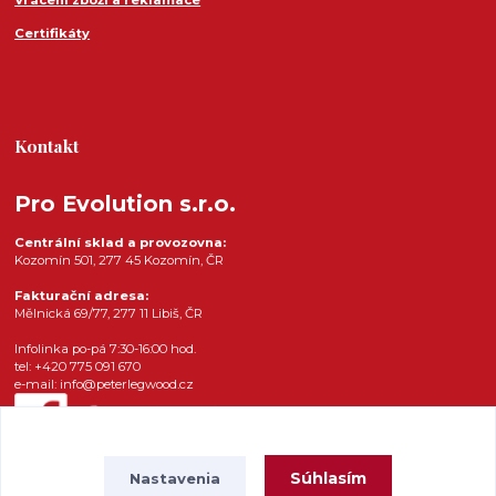
Vrácení zboží a reklamace
Certifikáty
Kontakt
Pro Evolution s.r.o.
Centrální sklad a provozovna:
Kozomín 501, 277 45 Kozomín, ČR
Fakturační adresa:
Mělnická 69/77, 277 11 Libiš, ČR
Infolinka po-pá 7:30-16:00 hod.
tel: +420 775 091 670
e-mail: info@peterlegwood.cz
Súhlasím
Nastavenia