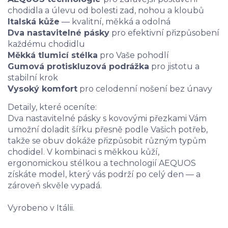
chodidla a úlevu od bolesti zad, nohou a kloubů
Italská kůže
— kvalitní, měkká a odolná
Dva nastavitelné pásky
pro efektivní přizpůsobení
každému chodidlu
Měkká tlumicí stélka
pro Vaše pohodlí
Gumová protiskluzová podrážka
pro jistotu a
stabilní krok
Vysoký komfort
pro celodenní nošení bez únavy
Detaily, které oceníte:
Dva nastavitelné pásky s kovovými přezkami Vám
umožní doladit šířku přesně podle Vašich potřeb
,
takže se obuv dokáže přizpůsobit různým typům
chodidel. V kombinaci s měkkou kůží,
ergonomickou stélkou a technologií AEQUOS
získáte model, který vás podrží po celý den — a
zároveň skvěle vypadá.
Vyrobeno v Itálii.