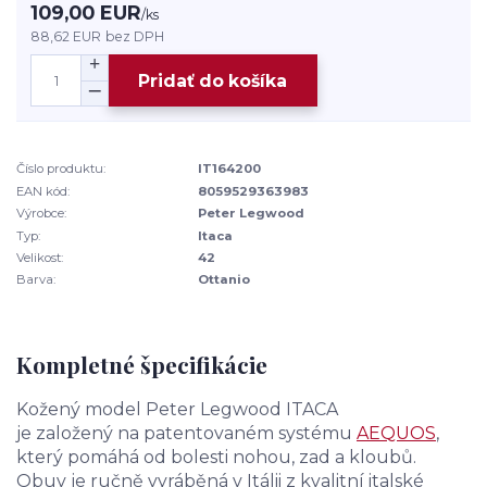
109,00 EUR
/
ks
88,62 EUR
bez DPH
Pridať do košíka
Číslo produktu:
IT164200
EAN kód:
8059529363983
Výrobce:
Peter Legwood
Typ:
Itaca
Velikost:
42
Barva:
Ottanio
Kompletné špecifikácie
Kožený model Peter Legwood ITACA
je založený na patentovaném systému
AEQUOS
,
který pomáhá od bolesti nohou, zad a kloubů.
Obuv je ručně vyráběná v Itálii z kvalitní italské