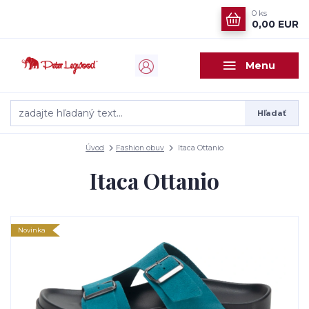
0
ks
0,00 EUR
Menu
Hľadať
Úvod
Fashion obuv
Itaca Ottanio
Itaca Ottanio
Novinka