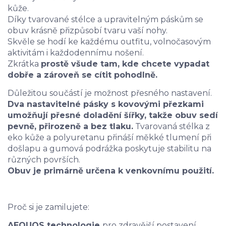
kůže.
Díky tvarované stélce a upravitelným páskům se
obuv krásně přizpůsobí tvaru vaší nohy.
Skvěle se hodí ke každému outfitu, volnočasovým
aktivitám i každodennímu nošení.
Zkrátka
prostě všude tam, kde chcete vypadat
dobře a zároveň se cítit pohodlně.
Důležitou součástí je možnost přesného nastavení.
Dva nastavitelné pásky s kovovými přezkami
umožňují přesné doladění šířky, takže obuv sedí
pevně, přirozeně a bez tlaku.
Tvarovaná stélka z
eko kůže a polyuretanu přináší měkké tlumení při
došlapu a gumová podrážka poskytuje stabilitu na
různých površích.
Obuv je primárně určena k venkovnímu použití.
Proč si je zamilujete:
AEQUOS technologie
pro zdravější postavení