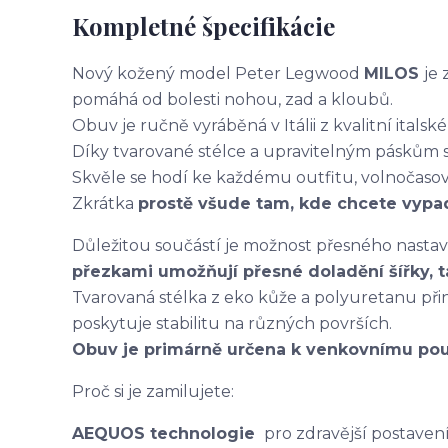
Kompletné špecifikácie
Nový kožený model Peter Legwood
MILOS
je
pomáhá od bolesti nohou, zad a kloubů.
Obuv je ručně vyráběná v Itálii z kvalitní italské
Díky tvarované stélce a upravitelným páskům s
Skvěle se hodí ke každému outfitu, volnočaso
Zkrátka
prostě všude tam, kde chcete vypad
Důležitou součástí je možnost přesného nastav
přezkami umožňují přesné doladění šířky, t
Tvarovaná stélka z eko kůže a polyuretanu př
poskytuje stabilitu na různých površích.
Obuv je primárně určena k venkovnímu použ
Proč si je zamilujete:
AEQUOS technologie
pro zdravější postavení