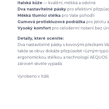
Italská kůže
— kvalitní, měkká a odolná
Dva nastavitelné pásky
pro efektivní přizpů
Měkká tlumicí stélka
pro Vaše pohodlí
Gumová protiskluzová podrážka
pro jistotu a
Vysoký komfort
pro celodenní nošení bez ún
Detaily, které oceníte:
Dva nastavitelné pásky s kovovými přezkami Vá
takže se obuv dokáže přizpůsobit různým typů
ergonomickou stélkou a technologií AEQUOS zí
zároveň skvěle vypadá.
Vyrobeno v Itálii.