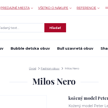
PREDAJNÉ MIESTA
VŠETKO O NÁKUPE
REFERENCIE
Hľadať
uv
Bubble detska obuv
Bull uzavretá obuv
Sha
Úvod
Fashion obuv
Milos Nero
Milos Nero
kožený model Pete
Kožený model Peter L