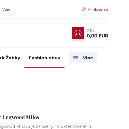
Viac
Prihlásenie
0
ks
0,00 EUR
rk Žabky
Fashion obuv
Viac
r Legwood Milos
egwood MILOS je založený na patentovaném