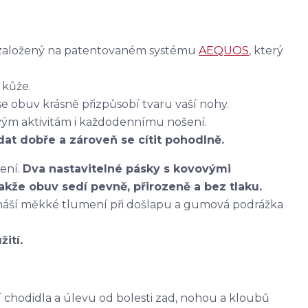
 založený na patentovaném systému
AEQUOS
, který
 kůže.
e obuv krásně přizpůsobí tvaru vaší nohy.
vým aktivitám i každodennímu nošení.
at dobře a zároveň se cítit pohodlně.
ení.
Dva nastavitelné pásky s kovovými
akže obuv sedí pevně, přirozeně a bez tlaku.
ináší měkké tlumení při došlapu a gumová podrážka
ití.
 chodidla a úlevu od bolesti zad, nohou a kloubů