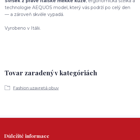
Svršek z pravé italské měkké kůže
, ergonomická stélka a
technologie AEQUOS model, který vás podrží po celý den
— a zároveň skvěle vypadá.
Vyrobeno v Itálii.
Tovar zaradený v kategóriách
Fashion uzavretá obuv
Důležité informace