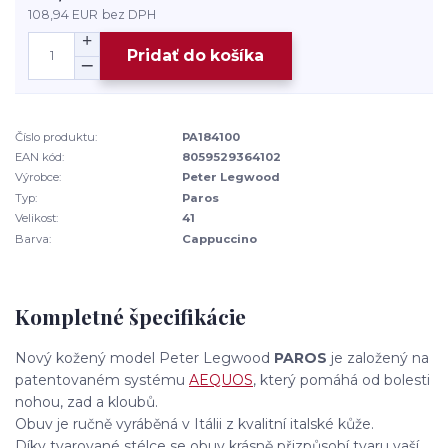
108,94 EUR
bez DPH
Pridať do košíka
Číslo produktu:
PA184100
EAN kód:
8059529364102
Výrobce:
Peter Legwood
Typ:
Paros
Velikost:
41
Barva:
Cappuccino
Kompletné špecifikácie
Nový kožený model Peter Legwood
PAROS
je založený na
patentovaném systému
AEQUOS
, který pomáhá od bolesti
nohou, zad a kloubů.
Obuv je ručně vyráběná v Itálii z kvalitní italské kůže.
Díky tvarované stélce se obuv krásně přizpůsobí tvaru vaší