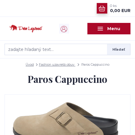
0
ks
0,00 EUR
Menu
Hľadať
Úvod
Fashion uzavretá obuv
Paros Cappuccino
Paros Cappuccino