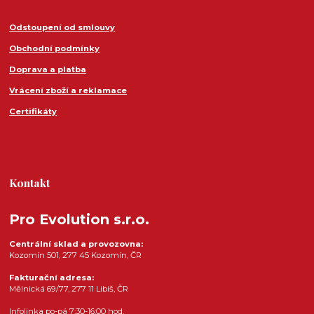
Odstoupení od smlouvy
Obchodní podmínky
Doprava a platba
Vrácení zboží a reklamace
Certifikáty
Kontakt
Pro Evolution s.r.o.
Centrální sklad a provozovna:
Kozomín 501, 277 45 Kozomín, ČR
Fakturační adresa:
Mělnická 69/77, 277 11 Libiš, ČR
Infolinka po-pá 7:30-16:00 hod.