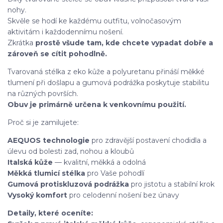
nohy.
Skvěle se hodí ke každému outfitu, volnočasovým
aktivitám i každodennímu nošení.
Zkrátka
prostě všude tam, kde chcete vypadat dobře a
zároveň se cítit pohodlně.
Tvarovaná stélka z eko kůže a polyuretanu přináší měkké
tlumení při došlapu a gumová podrážka poskytuje stabilitu
na různých površích.
Obuv je primárně určena k venkovnímu použití.
Proč si je zamilujete:
AEQUOS technologie
pro zdravější postavení chodidla a
úlevu od bolesti zad, nohou a kloubů
Italská kůže
— kvalitní, měkká a odolná
Měkká tlumicí stélka
pro Vaše pohodlí
Gumová protiskluzová podrážka
pro jistotu a stabilní krok
Vysoký komfort
pro celodenní nošení bez únavy
Detaily, které oceníte: