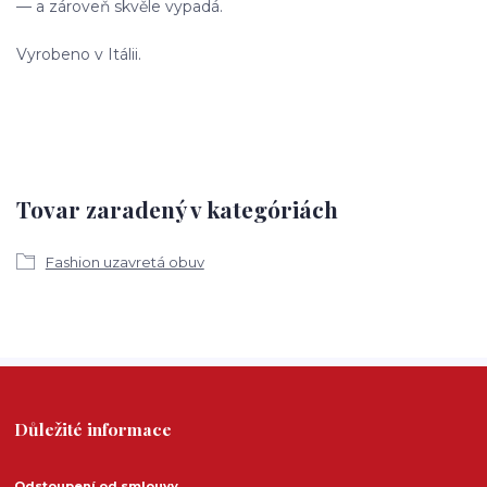
— a zároveň skvěle vypadá.
Vyrobeno v Itálii.
Tovar zaradený v kategóriách
Fashion uzavretá obuv
Důležité informace
Odstoupení od smlouvy