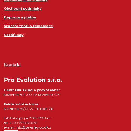
Obchodní podmínky
Doprava a platba
Vrácení zboží a reklamace
Certifikáty
Kontakt
Pro Evolution s.r.o.
Centrální sklad a provozovna:
Kozomín 501, 277 45 Kozomín, ČR
Fakturační adresa:
Mělnická 69/77, 277 11 Libiš, ČR
Infolinka po-pá 7:30-16:00 hod.
tel: +420 775 091 670
e-mail: info@peterlegwood.cz