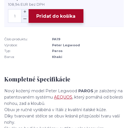
108,94 EUR
bez DPH
Pridať do košíka
Číslo produktu:
PA19
Výrobce:
Peter Legwood
Typ:
Paros
Barva:
Khaki
Kompletné špecifikácie
Nový kožený model Peter Legwood
PAROS
je založený na
patentovaném systému
AEQUOS
, který pomáhá od bolesti
nohou, zad a kloubů.
Obuv je ručně vyráběná v Itálii z kvalitní italské kůže.
Díky tvarované stélce se obuv krásně přizpůsobí tvaru vaší
nohy.