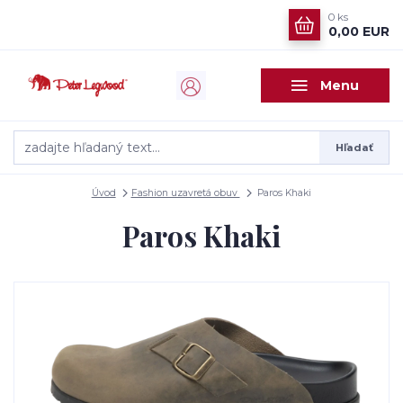
0
ks
0,00 EUR
Menu
Hľadať
Úvod
Fashion uzavretá obuv
Paros Khaki
Paros Khaki