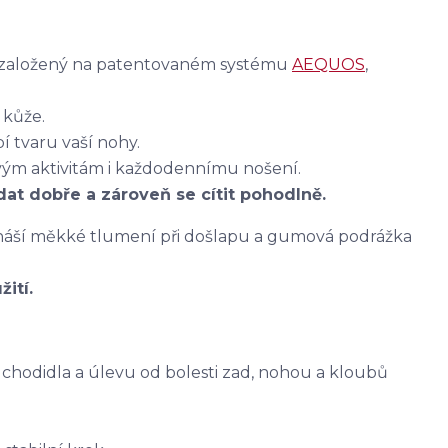
 založený na patentovaném systému
AEQUOS
,
 kůže.
í tvaru vaší nohy.
vým aktivitám i každodennímu nošení.
at dobře a zároveň se cítit pohodlně.
ináší měkké tlumení při došlapu a gumová podrážka
ití.
 chodidla a úlevu od bolesti zad, nohou a kloubů