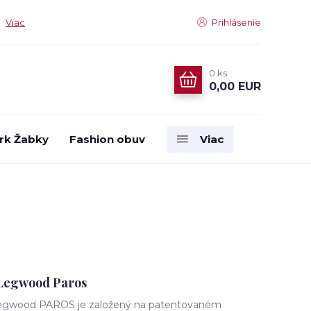
Viac
Prihlásenie
0
ks
0,00 EUR
rk Žabky
Fashion obuv
Viac
 Legwood Paros
egwood PAROS je založený na patentovaném