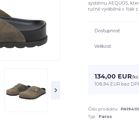
systému AEQUOS, který
ručně vyráběná v Itálii z
Dostupnosť
Velikost
134,00 EUR
/
ks
108,94 EUR
bez DP
Číslo produktu:
PA1941
Typ:
Paros