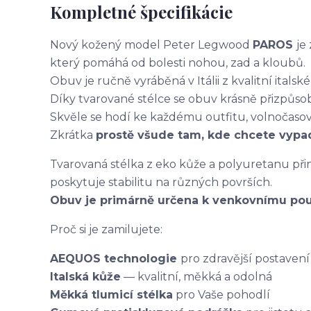
Kompletné špecifikácie
Nový kožený model Peter Legwood
PAROS
je
který pomáhá od bolesti nohou, zad a kloubů.
Obuv je ručně vyráběná v Itálii z kvalitní italské
Díky tvarované stélce se obuv krásně přizpůsob
Skvěle se hodí ke každému outfitu, volnočaso
Zkrátka
prostě všude tam, kde chcete vypad
Tvarovaná stélka z eko kůže a polyuretanu př
poskytuje stabilitu na různých površích.
Obuv je primárně určena k venkovnímu použ
Proč si je zamilujete:
AEQUOS technologie
pro zdravější postavení
Italská kůže
— kvalitní, měkká a odolná
Měkká tlumicí stélka
pro Vaše pohodlí