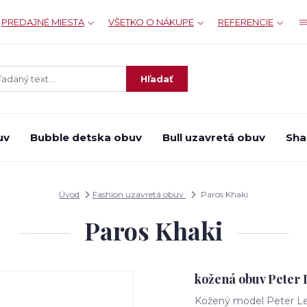
PREDAJNÉ MIESTA
VŠETKO O NÁKUPE
REFERENCIE
Hľadať
uv
Bubble detska obuv
Bull uzavretá obuv
Sha
Úvod
Fashion uzavretá obuv
Paros Khaki
Paros Khaki
kožená obuv Peter
Kožený model Peter L