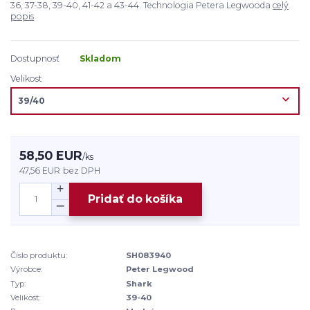
36, 37-38, 39-40, 41-42 a 43-44. Technologia Petera Legwooda
celý
popis
Dostupnosť
Skladom
Velikost
58,50 EUR
/
ks
47,56 EUR
bez DPH
Pridať do košíka
Číslo produktu:
SH083940
Výrobce:
Peter Legwood
Typ:
Shark
Velikost:
39-40