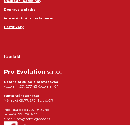
Obchodní podmínky
Doprava a platba
Vrácení zboží a reklamace
Certifikáty
Kontakt
Pro Evolution s.r.o.
Centrální sklad a provozovna:
Kozomín 501, 277 45 Kozomín, ČR
Fakturační adresa:
Mělnická 69/77, 277 11 Libiš, ČR
Infolinka po-pá 7:30-16:00 hod.
tel: +420 775 091 670
e-mail: info@peterlegwood.cz