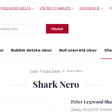
PREDAJNÉ MIESTA
VŠETKO O NÁKUPE
REFERENCIE
Hľadať
uv
Bubble detska obuv
Bull uzavretá obuv
Sha
Úvod
Shark Žabky
Shark Nero
Shark Nero
Peter Legwood Shark
Žabky AEQUOS SHARK v č