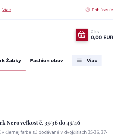
Viac
Prihlásenie
0
ks
0,00 EUR
rk Žabky
Fashion obuv
Viac
 Nero veľkosť č. 35/36 do 45/46
iernej farbe sú dodávané v dvojčíslach 35-36, 37-