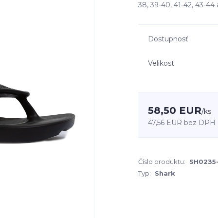
38, 39-40, 41-42, 43-4
Dostupnosť
Velikost
58,50 EUR
/
ks
47,56 EUR
bez DPH
Číslo produktu:
SH0235
Typ:
Shark