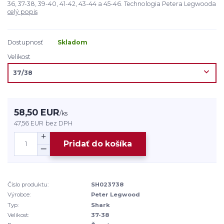
36, 37-38, 39-40, 41-42, 43-44 a 45-46. Technologia Petera Legwooda
celý popis
Dostupnosť
Skladom
Velikost
58,50 EUR
/
ks
47,56 EUR
bez DPH
Pridať do košíka
Číslo produktu:
SH023738
Výrobce:
Peter Legwood
Typ:
Shark
Velikost:
37-38