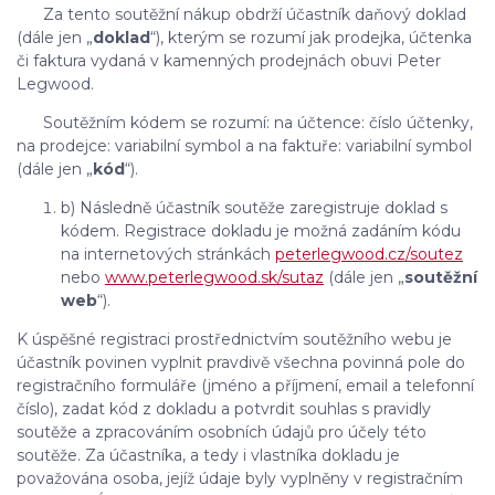
Za tento soutěžní nákup obdrží účastník daňový doklad
(dále jen „
doklad
“), kterým se rozumí jak prodejka, účtenka
či faktura vydaná v kamenných prodejnách obuvi Peter
Legwood.
Soutěžním kódem se rozumí: na účtence: číslo účtenky,
na prodejce: variabilní symbol a na faktuře: variabilní symbol
(dále jen „
kód
“).
b) Následně účastník soutěže zaregistruje doklad s
kódem. Registrace dokladu je možná zadáním kódu
na internetových stránkách
peterlegwood.cz/soutez
nebo
www.peterlegwood.sk/sutaz
(dále jen „
soutěžní
web
“).
K úspěšné registraci prostřednictvím soutěžního webu je
účastník povinen vyplnit pravdivě všechna povinná pole do
registračního formuláře (jméno a příjmení, email a telefonní
číslo), zadat kód z dokladu a potvrdit souhlas s pravidly
soutěže a zpracováním osobních údajů pro účely této
soutěže. Za účastníka, a tedy i vlastníka dokladu je
považována osoba, jejíž údaje byly vyplněny v registračním