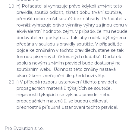
h) Pořadatel si vyhrazuje právo kdykoli změnit tato
pravidla, soutěž odložit, zkrátit dobu trvání soutěže,
přerušit nebo zrušit soutěž bez náhrady. Pořadatel si
rovněž vyhrazuje právo výměny výhry za jinou cenu v
ekvivalentní hodnotě, zejm. v případě, že mu nebude
dodavatelem poskytnuta tak, aby mohla být výherci
předána v souladu s pravidly soutěže. V případě, že
dojde ke změnám v těchto pravidlech, stane se tak
formou písemných číslovaných dodatků. Dodatek
spolu s novým zněním pravidel bude dostupný na
soutěžním webu. Účinnost této změny nastává
okamžikem zveřejnění dle předchozí věty.
i) V případě rozporu ustanovení těchto pravidel a
propagačních materiálů týkajících se soutěže,
nejasností týkajících se výkladu pravidel nebo
propagačních materiálů, se budou aplikovat
přednostně příslušná ustanovení těchto pravidel.
Pro Evolution s r.o.