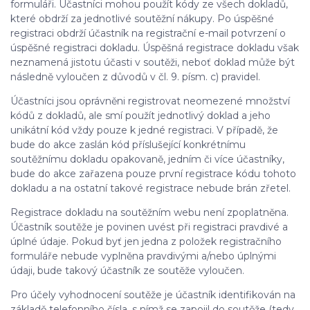
formuláři. Účastníci mohou použít kódy ze všech dokladů,
které obdrží za jednotlivé soutěžní nákupy. Po úspěšné
registraci obdrží účastník na registrační e-mail potvrzení o
úspěšné registraci dokladu. Úspěšná registrace dokladu však
neznamená jistotu účasti v soutěži, neboť doklad může být
následně vyloučen z důvodů v čl. 9. písm. c) pravidel.
Účastníci jsou oprávněni registrovat neomezené množství
kódů z dokladů, ale smí použít jednotlivý doklad a jeho
unikátní kód vždy pouze k jedné registraci. V případě, že
bude do akce zaslán kód příslušející konkrétnímu
soutěžnímu dokladu opakovaně, jedním či více účastníky,
bude do akce zařazena pouze první registrace kódu tohoto
dokladu a na ostatní takové registrace nebude brán zřetel.
Registrace dokladu na soutěžním webu není zpoplatněna.
Účastník soutěže je povinen uvést při registraci pravdivé a
úplné údaje. Pokud byť jen jedna z položek registračního
formuláře nebude vyplněna pravdivými a/nebo úplnými
údaji, bude takový účastník ze soutěže vyloučen.
Pro účely vyhodnocení soutěže je účastník identifikován na
základě telefonního čísla, s nímž se zapojil do soutěže (tedy