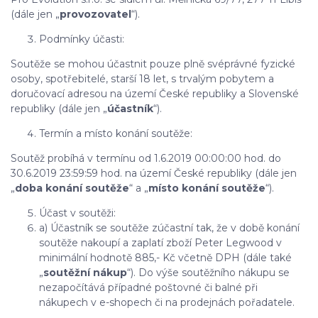
(dále jen „
provozovatel
“).
Podmínky účasti:
Soutěže se mohou účastnit pouze plně svéprávné fyzické
osoby, spotřebitelé, starší 18 let, s trvalým pobytem a
doručovací adresou na území České republiky a Slovenské
republiky (dále jen „
účastník
“).
Termín a místo konání soutěže:
Soutěž probíhá v termínu od 1.6.2019 00:00:00 hod. do
30.6.2019 23:59:59 hod. na území České republiky (dále jen
„
doba konání soutěže
“ a „
místo konání soutěže
“).
Účast v soutěži:
a) Účastník se soutěže zúčastní tak, že v době konání
soutěže nakoupí a zaplatí zboží Peter Legwood v
minimální hodnotě 885,- Kč včetně DPH (dále také
„
soutěžní nákup
“). Do výše soutěžního nákupu se
nezapočítává případné poštovné či balné při
nákupech v e-shopech či na prodejnách pořadatele.