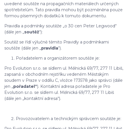
uvedené soutěže na propagačních materiálech určených
spotřebitelům. Tato pravidla mohou být pozměněna pouze
formou písemných dodatků k tomuto dokumentu.
Pravidla a podmínky soutěže „o 30 cen Peter Legwood“
(dále jen „
soutěž
“):
Soutěž se řídí výlučně těmito Pravidly a podmínkami
soutěže (dále jen „
pravidla
“).
Pořadatelem a organizátorem soutěže je:
Pro Evolution s.r.o. se sídlem ul. Mělnická 69/77, 277 11 Libiš,
zapsaná v obchodním rejstříku vedeném Městským
soudem v Praze v oddílu C, vložce 173578 jako správci (dále
jen „
pořadatel“
). Kontaktní adresa pořadatele je Pro
Evolution s.r.o. se sídlem ul. Mělnická 69/77, 277 11 Libiš
(dále jen „kontaktní adresa“).
Provozovatelem a technickým správcem soutěže je:
Pro Evolution s.r.o. se sídlem ul. Mělnická 69/77, 277 11 Libiš