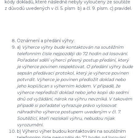
kódy dokladů, které následně nebyly vyloučeny ze soutěže
z důvodů uvedených v čl. 5. písm b) a čl. 9. písm. c) pravidel.
Oznámení a předání výhry:
a)
Výherce výhry bude kontaktován na soutěžním
telefonním čísle nejpozději do 72 hodin od losování.
Pořadatel sdělí výherci přesný postup předání, který
je výherce povinen respektovat. O předání výhry bude
sepsán předávací protokol, který je výherce povinen
potvrdit. Výherce je povinen předložit doklad nebo
jeho kopii/scan s výherním kódem. V případě, že
výherce nepředloží doklad nebo jeho kopii do sedmi
dnů od vyžádání, nárok na výhru nevzniká. V takovém
případě si pořadatel vyhrazuje právo vylosovat
náhradního výherce postupem uvedeným v čl. 7.
Soutěžící, kteří nezískali výhru, nebudou nijak
vyrozuměni.
b) Výherci výher budou kontaktováni na soutěžním
telefonním čísle nejpozději do 72 hodin od losování.