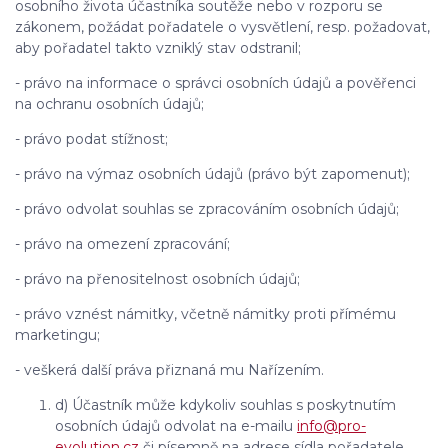
osobního života účastníka soutěže nebo v rozporu se
zákonem, požádat pořadatele o vysvětlení, resp. požadovat,
aby pořadatel takto vzniklý stav odstranil;
- právo na informace o správci osobních údajů a pověřenci
na ochranu osobních údajů;
- právo podat stížnost;
- právo na výmaz osobních údajů (právo být zapomenut);
- právo odvolat souhlas se zpracováním osobních údajů;
- právo na omezení zpracování;
- právo na přenositelnost osobních údajů;
- právo vznést námitky, včetně námitky proti přímému
marketingu;
- veškerá další práva přiznaná mu Nařízením.
d) Účastník může kdykoliv souhlas s poskytnutím
osobních údajů odvolat na e-mailu
info@pro-
evolution.cz
či písemně na adrese sídla pořadatele,