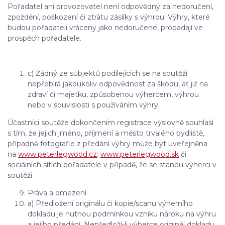
Pořadatel ani provozovatel není odpovědný za nedoručení,
zpoždění, poškození či ztrátu zásilky s výhrou. Výhry, které
budou pořadateli vráceny jako nedoručené, propadají ve
prospěch pořadatele.
c) Žádný ze subjektů podílejících se na soutěži
nepřebírá jakoukoliv odpovědnost za škodu, ať již na
zdraví či majetku, způsobenou výhercem, výhrou
nebo v souvislosti s používáním výhry.
Účastníci soutěže dokončením registrace výslovně souhlasí
s tím, že jejich jméno, příjmení a město trvalého bydliště,
případně fotografie z předání výhry může být uveřejněna
na
www.peterlegwood.cz
;
www.peterlegwood.sk
či
sociálních sítích pořadatele v případě, že se stanou výherci v
soutěži.
Práva a omezení
a) Předložení originálu či kopie/scanu výherního
dokladu je nutnou podmínkou vzniku nároku na výhru
a jejího předání. Nepředloží-li výherce originál dokladu