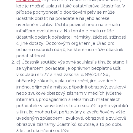
kde je možné uplatnit také ostatní práva účastníka. V
případě pochybností o dodržování práv se může
účastník obrátit na pořadatele na jeho adrese
uvedené v záhlaví těchto pravidel nebo na e-mailu
info@pro-evolution.cz. Na tomto e-mailu může
účastník podat k pořadateli námitky, žádosti, stížnosti
či jiné dotazy. Dozorovým orgánem je Úřad pro
ochranu osobních údajů, ke kterému může účastník
podat stížnost.
e) Účastník soutěže výslovně souhlasí s tím, že stane-li
se výhercem, pořadatel je oprávněn bezplatně užít
v souladu s § 77 a násl. zákona. č. 89/2012 Sb.,
občanský zákoník, v platném znění, jím uvedené
jméno, příjmení a město, případně obrazový, zvukový
nebo zvukově obrazový záznam v médiích (včetně
internetu), propagačních a reklamních materiálech
pořadatele v souvislosti s touto soutěží a jeho výrobků
s tím, že mohou být pořizovány a zveřejňovány výše
uvedeným způsobem i zvukové, obrazové a zvukově
obrazové záznamy účastníků soutěže, a to po dobu
3 let od ukončení soutěže.