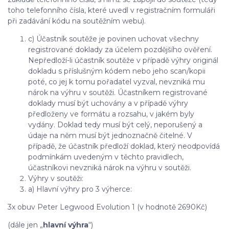
toho telefonního čísla, které uvedl v registračním formuláři
při zadávání kódu na soutěžním webu).
c) Účastník soutěže je povinen uchovat všechny
registrované doklady za účelem pozdějšího ověření.
Nepředloží-li účastník soutěže v případě výhry originál
dokladu s příslušným kódem nebo jeho scan/kopii
poté, co jej k tomu pořadatel vyzval, nevzniká mu
nárok na výhru v soutěži. Účastníkem registrované
doklady musí být uchovány a v případě výhry
předloženy ve formátu a rozsahu, v jakém byly
vydány. Doklad tedy musí být celý, neporušený a
údaje na něm musí být jednoznačně čitelné. V
případě, že účastník předloží doklad, který neodpovídá
podmínkám uvedeným v těchto pravidlech,
účastníkovi nevzniká nárok na výhru v soutěži.
Výhry v soutěži:
a) Hlavní výhry pro 3 výherce:
3x obuv Peter Legwood Evolution 1 (v hodnotě 2690Kč)
(dále jen „
hlavní výhra
“)