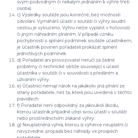
svým podvodným či nekalým jednáním k výhře třetí
osoba).
c) Výsledky soutěže jsou konečné, bez možnosti
odvolání. Vymáhání účasti v soutěži či výhry soudní
cestou je vyloučeno. Výhru nelze vyplatit v hotovosti
či jiným náhradním plněním. V případě vzniku
pochybností o splnění podmínek soutěže účastníkem,
je účastník povinen pořadateli prokázat splnění
jednotlivých podmínek.
d) Pořadatel ani provozovatel neručí za žádné
problémy či technické obtíže související s účastí
účastníka v soutěži či v souvislosti s předáním a
užíváním výhry.
e) Účastníci nemají nárok na jakákoliv jiná plnění ze
strany pořadatele, než ta, která jsou uvedená v těchto
pravidlech.
f) Pořadatel není odpovědný za jakoukoli škodu,
kterou účastník případně utrpí svou účastí v soutěži
nebo prostřednictvím získané výhry.
g) Neuplatněná výhra, kterou si výherce neuplatní či
nevyzvedne, propadá bez náhrady ve prospěch
pořadatele.