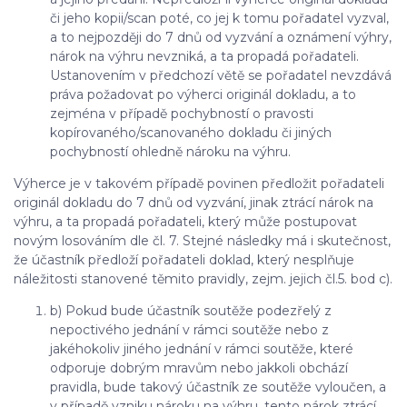
či jeho kopii/scan poté, co jej k tomu pořadatel vyzval,
a to nejpozději do 7 dnů od vyzvání a oznámení výhry,
nárok na výhru nevzniká, a ta propadá pořadateli.
Ustanovením v předchozí větě se pořadatel nevzdává
práva požadovat po výherci originál dokladu, a to
zejména v případě pochybností o pravosti
kopírovaného/scanovaného dokladu či jiných
pochybností ohledně nároku na výhru.
Výherce je v takovém případě povinen předložit pořadateli
originál dokladu do 7 dnů od vyzvání, jinak ztrácí nárok na
výhru, a ta propadá pořadateli, který může postupovat
novým losováním dle čl. 7. Stejné následky má i skutečnost,
že účastník předloží pořadateli doklad, který nesplňuje
náležitosti stanovené těmito pravidly, zejm. jejich čl.5. bod c).
b) Pokud bude účastník soutěže podezřelý z
nepoctivého jednání v rámci soutěže nebo z
jakéhokoliv jiného jednání v rámci soutěže, které
odporuje dobrým mravům nebo jakkoli obchází
pravidla, bude takový účastník ze soutěže vyloučen, a
v případě vzniku nároku na výhru, tento nárok ztrácí.