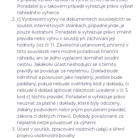
Pořadatel si v takovém případě vyhrazuje právo vybrat
náhradního výherce.
c) Vyobrazení výhry na dokumentech souvisejících se
soutěží, internetových stránkách, případně jinde, je
pouze ilustrativní. Pořadatel si vyhrazuje právo změnit
pravidla nebo výhru v soutěži při zachování její
hodnoty (viz čl. 11. Závěrečná ustanovení), přičemž v
této souvislosti není možné požadovat finanční
náhradu, ani se jejího vyplacení domáhat soudní
cestou. Jakákoliv účast neshodující se s těmito
pravidly se považuje za neplatnou. Doklad bude
odmítnut a posouzen jako neplatný, jestliže bude
padělaný, pokud nebude ověřitelný kód z dokladu, či
nebude-li doklad splňovat náležitosti uvedené v čl. 5.
bod c) těchto pravidel. Pořadatel si vyhrazuje právo
neuznat za platné i doklady, které byly odcizeny,
získány podvodem nebo jiným porušením pravidel,
zákona či dobrých mravů. Doklady považované za
neplatné nelze považovat za výherní.
Účast v soutěži, zpracování osobních údajů a šíření
projevů osobnostní povahy