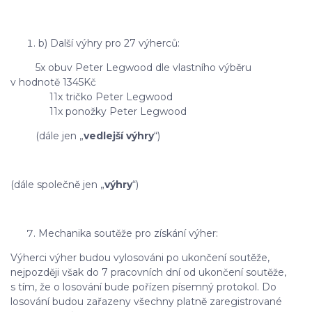
b) Další výhry pro 27 výherců:
5x obuv Peter Legwood dle vlastního výběru
v hodnotě 1345Kč
11x tričko Peter Legwood
11x ponožky Peter Legwood
(dále jen „
vedlejší výhry
“)
(dále společně jen „
výhry
“)
Mechanika soutěže pro získání výher:
Výherci výher budou vylosováni po ukončení soutěže,
nejpozději však do 7 pracovních dní od ukončení soutěže,
s tím, že o losování bude pořízen písemný protokol. Do
losování budou zařazeny všechny platně zaregistrované