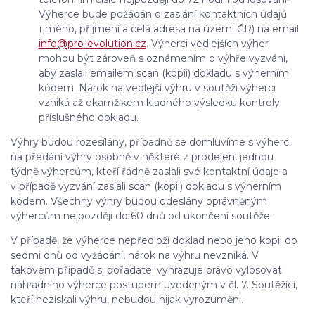
Výherce bude požádán o zaslání kontaktních údajů
(jméno, příjmení a celá adresa na území ČR) na email
info@pro-evolution.cz
. Výherci vedlejších výher
mohou být zároveň s oznámením o výhře vyzváni,
aby zaslali emailem scan (kopii) dokladu s výherním
kódem. Nárok na vedlejší výhru v soutěži výherci
vzniká až okamžikem kladného výsledku kontroly
příslušného dokladu.
Výhry budou rozesílány, případně se domluvíme s výherci
na předání výhry osobně v některé z prodejen, jednou
týdně výhercům, kteří řádně zaslali své kontaktní údaje a
v případě vyzvání zaslali scan (kopii) dokladu s výherním
kódem. Všechny výhry budou odeslány oprávněným
výhercům nejpozději do 60 dnů od ukončení soutěže.
V případě, že výherce nepředloží doklad nebo jeho kopii do
sedmi dnů od vyžádání, nárok na výhru nevzniká. V
takovém případě si pořadatel vyhrazuje právo vylosovat
náhradního výherce postupem uvedeným v čl. 7. Soutěžící,
kteří nezískali výhru, nebudou nijak vyrozuměni.