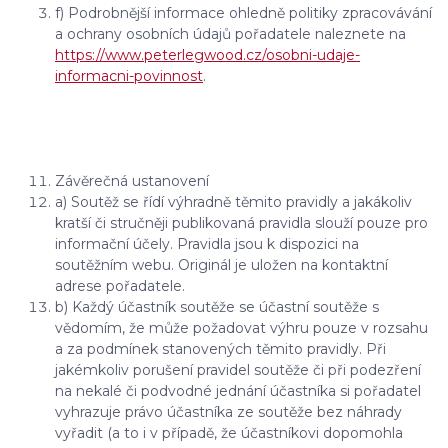
f) Podrobnější informace ohledně politiky zpracovávání
a ochrany osobních údajů pořadatele naleznete na
https://www.peterlegwood.cz/osobni-udaje-
informacni-povinnost
.
Závěrečná ustanovení
a) Soutěž se řídí výhradně těmito pravidly a jakákoliv
kratší či stručněji publikovaná pravidla slouží pouze pro
informační účely. Pravidla jsou k dispozici na
soutěžním webu. Originál je uložen na kontaktní
adrese pořadatele.
b) Každý účastník soutěže se účastní soutěže s
vědomím, že může požadovat výhru pouze v rozsahu
a za podmínek stanovených těmito pravidly. Při
jakémkoliv porušení pravidel soutěže či při podezření
na nekalé či podvodné jednání účastníka si pořadatel
vyhrazuje právo účastníka ze soutěže bez náhrady
vyřadit (a to i v případě, že účastníkovi dopomohla