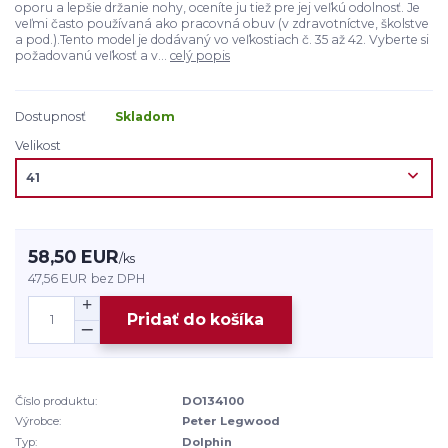
oporu a lepšie držanie nohy, oceníte ju tiež pre jej veľkú odolnosť. Je
veľmi často používaná ako pracovná obuv (v zdravotníctve, školstve
a pod.).Tento model je dodávaný vo veľkostiach č. 35 až 42. Vyberte si
požadovanú veľkosť a v...
celý popis
Dostupnosť
Skladom
Velikost
58,50 EUR
/
ks
47,56 EUR
bez DPH
Pridať do košíka
Číslo produktu:
DO134100
Výrobce:
Peter Legwood
Typ:
Dolphin