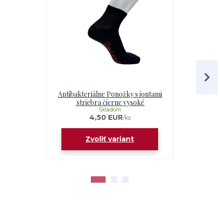
Antibakteriálne Ponožky s iontami
Antibakter
striebra čierne vysoké
stri
Skladom
4,50 EUR
/
ks
Zvoliť variant
Z