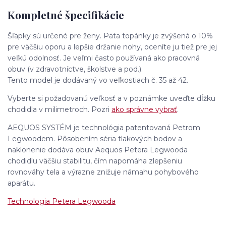
Kompletné špecifikácie
Šľapky sú určené pre ženy. Päta topánky je zvýšená o 10%
pre väčšiu oporu a lepšie držanie nohy, oceníte ju tiež pre jej
veľkú odolnosť. Je veľmi často používaná ako pracovná
obuv (v zdravotníctve, školstve a pod.).
Tento model je dodávaný vo veľkostiach č. 35 až 42.
Vyberte si požadovanú veľkosť a v poznámke uveďte dĺžku
chodidla v milimetroch. Pozri
ako správne vybrať
.
AEQUOS SYSTÉM je technológia patentovaná Petrom
Legwoodem. Pôsobením séria tlakových bodov a
naklonenie dodáva obuv Aequos Petera Legwooda
chodidlu väčšiu stabilitu, čím napomáha zlepšeniu
rovnováhy tela a výrazne znižuje námahu pohybového
aparátu.
Technologia Petera Legwooda