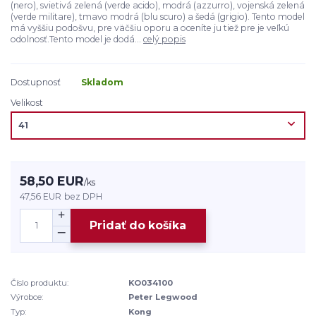
(nero), svietivá zelená (verde acido), modrá (azzurro), vojenská zelená
(verde militare), tmavo modrá (blu scuro) a šedá (grigio). Tento model
má vyššiu podošvu, pre väčšiu oporu a oceníte ju tiež pre je veľkú
odolnosť.Tento model je dodá...
celý popis
Dostupnosť
Skladom
Velikost
58,50 EUR
/
ks
47,56 EUR
bez DPH
Pridať do košíka
Číslo produktu:
KO034100
Výrobce:
Peter Legwood
Typ:
Kong