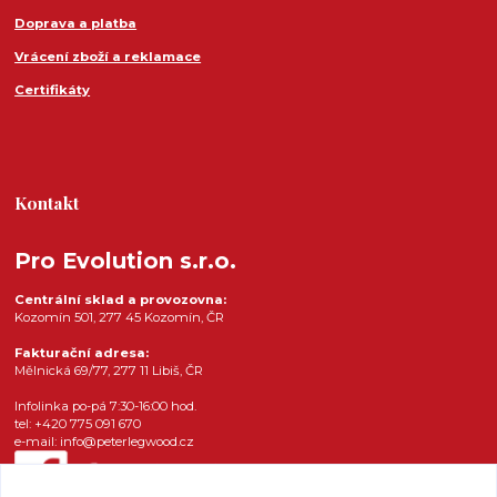
Doprava a platba
Vrácení zboží a reklamace
Certifikáty
Kontakt
Pro Evolution s.r.o.
Centrální sklad a provozovna:
Kozomín 501, 277 45 Kozomín, ČR
Fakturační adresa:
Mělnická 69/77, 277 11 Libiš, ČR
Infolinka po-pá 7:30-16:00 hod.
tel: +420 775 091 670
e-mail: info@peterlegwood.cz