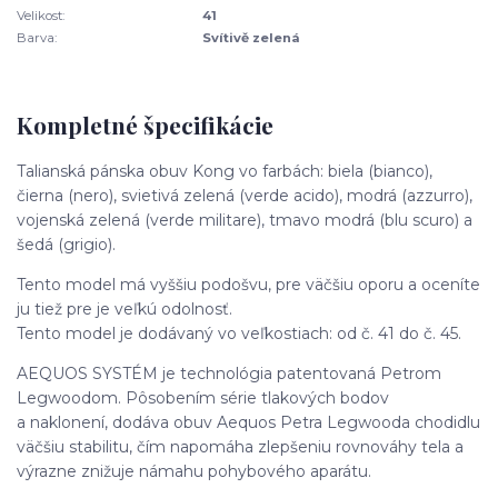
Velikost:
41
Barva:
Svítivě zelená
Kompletné špecifikácie
Talianská pánska obuv Kong vo farbách: biela (bianco),
čierna (nero), svietivá zelená (verde acido), modrá (azzurro),
vojenská zelená (verde militare), tmavo modrá (blu scuro) a
šedá (grigio).
Tento model má vyššiu podošvu, pre väčšiu oporu a oceníte
ju tiež pre je veľkú odolnosť.
Tento model je dodávaný vo veľkostiach: od č. 41 do č. 45.
AEQUOS SYSTÉM je technológia patentovaná Petrom
Legwoodom. Pôsobením série tlakových bodov
a naklonení, dodáva obuv Aequos Petra Legwooda chodidlu
väčšiu stabilitu, čím napomáha zlepšeniu rovnováhy tela a
výrazne znižuje námahu pohybového aparátu.