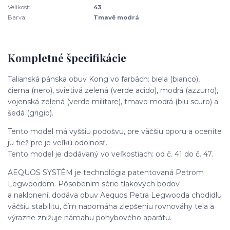
Velikost:
43
Barva:
Tmavě modrá
Kompletné špecifikácie
Talianská pánska obuv Kong vo farbách: biela (bianco),
čierna (nero), svietivá zelená (verde acido), modrá (azzurro),
vojenská zelená (verde militare), tmavo modrá (blu scuro) a
šedá (grigio).
Tento model má vyššiu podošvu, pre väčšiu oporu a oceníte
ju tiež pre je veľkú odolnosť.
Tento model je dodávaný vo veľkostiach: od č. 41 do č. 47.
AEQUOS SYSTÉM je technológia patentovaná Petrom
Legwoodom. Pôsobením série tlakových bodov
a naklonení, dodáva obuv Aequos Petra Legwooda chodidlu
väčšiu stabilitu, čím napomáha zlepšeniu rovnováhy tela a
výrazne znižuje námahu pohybového aparátu.