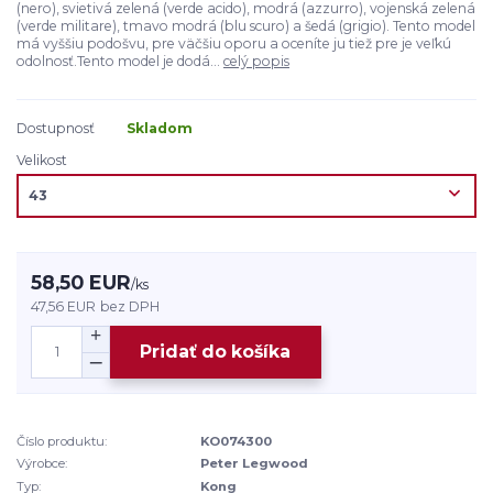
(nero), svietivá zelená (verde acido), modrá (azzurro), vojenská zelená
(verde militare), tmavo modrá (blu scuro) a šedá (grigio). Tento model
má vyššiu podošvu, pre väčšiu oporu a oceníte ju tiež pre je veľkú
odolnosť.Tento model je dodá...
celý popis
Dostupnosť
Skladom
Velikost
58,50 EUR
/
ks
47,56 EUR
bez DPH
Pridať do košíka
Číslo produktu:
KO074300
Výrobce:
Peter Legwood
Typ:
Kong