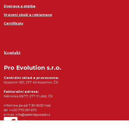
Doprava a platba
Vrácení zboží a reklamace
Certifikáty
Kontakt
Pro Evolution s.r.o.
Centrální sklad a provozovna:
Kozomín 501, 277 45 Kozomín, ČR
Fakturační adresa:
Mělnická 69/77, 277 11 Libiš, ČR
Infolinka po-pá 7:30-16:00 hod.
tel: +420 775 091 670
e-mail: info@peterlegwood.cz